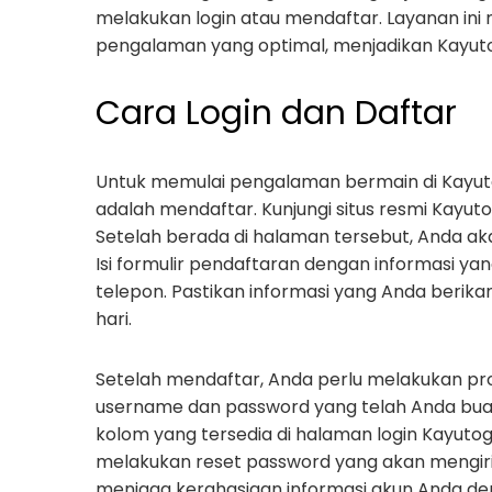
melakukan login atau mendaftar. Layanan i
pengalaman yang optimal, menjadikan Kayutog
Cara Login dan Daftar
Untuk memulai pengalaman bermain di Kayuto
adalah mendaftar. Kunjungi situs resmi Kayutog
Setelah berada di halaman tersebut, Anda a
Isi formulir pendaftaran dengan informasi ya
telepon. Pastikan informasi yang Anda berik
hari.
Setelah mendaftar, Anda perlu melakukan pr
username dan password yang telah Anda buat
kolom yang tersedia di halaman login Kayutog
melakukan reset password yang akan mengirim
menjaga kerahasiaan informasi akun Anda d