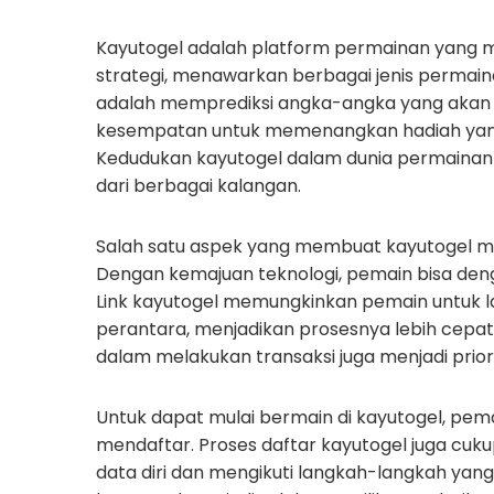
Kayutogel adalah platform permainan yang
strategi, menawarkan berbagai jenis permain
adalah memprediksi angka-angka yang akan k
kesempatan untuk memenangkan hadiah yang
Kedudukan kayutogel dalam dunia permainan
dari berbagai kalangan.
Salah satu aspek yang membuat kayutogel me
Dengan kemajuan teknologi, pemain bisa deng
Link kayutogel memungkinkan pemain untuk l
perantara, menjadikan prosesnya lebih cepat
dalam melakukan transaksi juga menjadi prior
Untuk dapat mulai bermain di kayutogel, pem
mendaftar. Proses daftar kayutogel juga cuk
data diri dan mengikuti langkah-langkah yang