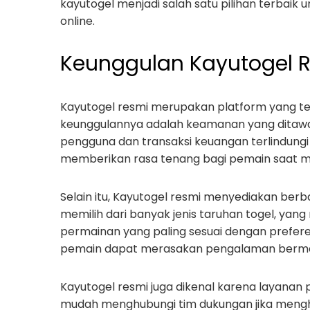
kayutogel menjadi salah satu pilihan terbai
online.
Keunggulan Kayutogel 
Kayutogel resmi merupakan platform yang tep
keunggulannya adalah keamanan yang ditawar
pengguna dan transaksi keuangan terlindungi 
memberikan rasa tenang bagi pemain saat mel
Selain itu, Kayutogel resmi menyediakan ber
memilih dari banyak jenis taruhan togel, 
permainan yang paling sesuai dengan prefere
pemain dapat merasakan pengalaman bermain
Kayutogel resmi juga dikenal karena layanan
mudah menghubungi tim dukungan jika meng