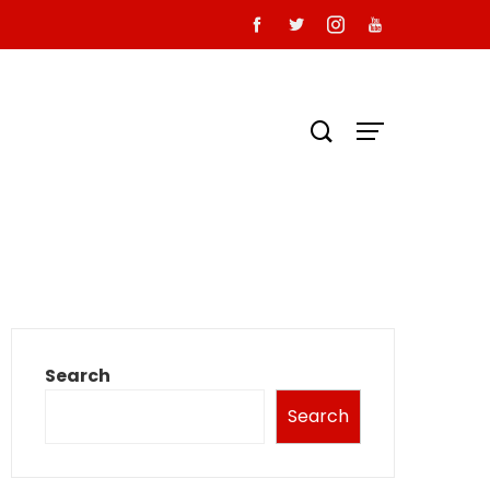
Search
Search