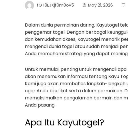
fOT8EJXjf0m8ov5
May 21, 2026
Dalam dunia permainan daring, Kayutogel tela
penggemar togel. Dengan berbagai keunggula
dan kemudahan akses, Kayutogel menarik pe
mengenal dunia togel atau sudah menjadi p
Anda memahami strategi yang dapat meningk
Untuk memulai, penting untuk mengenali apa 
akan menemukan informasi tentang Kayu Toge
Kami juga akan membahas langkah-langkah u
agar Anda bisa ikut serta dalam permainan. 
memaksimalkan pengalaman bermain dan mera
Anda pasang.
Apa Itu Kayutogel?