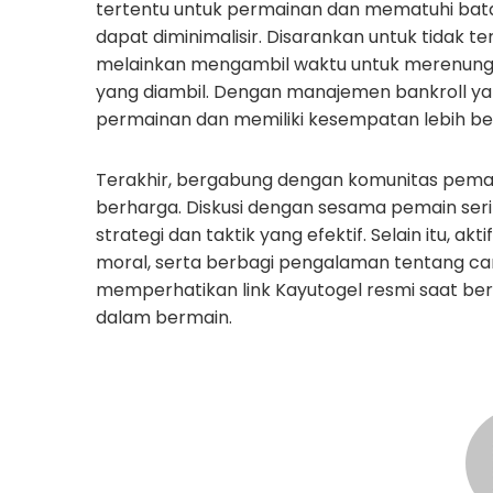
tertentu untuk permainan dan mematuhi batas 
dapat diminimalisir. Disarankan untuk tidak
melainkan mengambil waktu untuk merenung
yang diambil. Dengan manajemen bankroll ya
permainan dan memiliki kesempatan lebih be
Terakhir, bergabung dengan komunitas pem
berharga. Diskusi dengan sesama pemain seri
strategi dan taktik yang efektif. Selain itu,
moral, serta berbagi pengalaman tentang ca
memperhatikan link Kayutogel resmi saat b
dalam bermain.