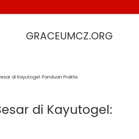
GRACEUMCZ.ORG
esar di Kayutogel: Panduan Praktis
esar di Kayutogel: