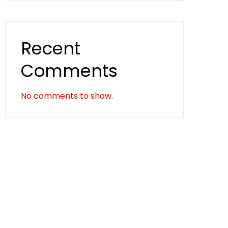
Recent
Comments
No comments to show.