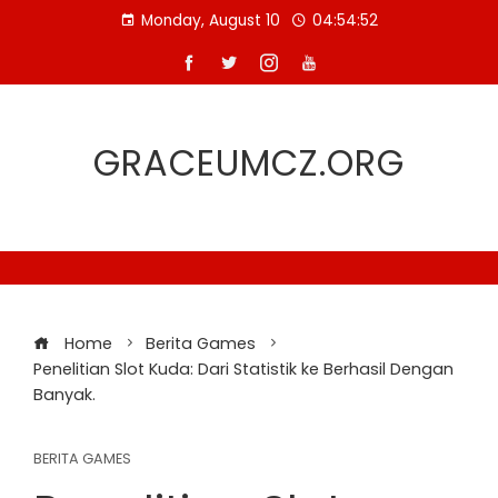
Skip
Monday, August 10
04:54:52
to
content
GRACEUMCZ.ORG
Home
Berita Games
Penelitian Slot Kuda: Dari Statistik ke Berhasil Dengan
Banyak.
BERITA GAMES