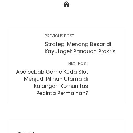
PREVIOUS POST
Strategi Menang Besar di
Kayutogel: Panduan Praktis
NEXT POST
Apa sebab Game Kuda Slot
Menjadi Pilihan Utama di
kalangan Komunitas
Pecinta Permainan?