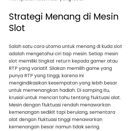
Strategi Menang di Mesin
Slot
Salah satu cara utama untuk menang di kuda slot
adalah mengetahui ciri tiap mesin. Setiap mesin
slot memiliki tingkat return kepada gamer atau
RTP yang variatif. Silakan memilih game yang
punya RTP yang tinggi, karena ini
mengindikasikan kesempatan yang lebih besar
untuk memenangkan hadiah. Di samping itu,
krusial untuk mencari tahu tentang fluktuasi alat.
Mesin dengan fluktuasi rendah menawarkan
kemenangan sedikit tapi berulang, sementara
alat dengan fluktuasi tinggi menawarkan
kemenangan besar namun tidak sering.