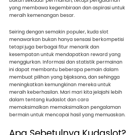
bukan sekadar permainan, tetapi pengalaman
yang membawa kegembiraan dan aspirasi untuk
meraih kemenangan besar.
Seiring dengan semakin populer, kuda slot
menawarkan bukan hanya sensasi berkompetisi
tetapi juga berbagai fitur menarik dan
kesempatan untuk mendapatkan reward yang
menggiurkan. Informasi dan statistik permainan
ini dapat membantu beberapa pemain dalam
membuat pilihan yang bijaksana, dan sehingga
meningkatkan kemungkinan mereka untuk
meraih keberhasilan. Mari mari kita jelajahi lebih
dalam tentang kudaslot dan cara
memaksimalkan memaksimalkan pengalaman
bermain untuk mencapai hasil yang memuaskan.
Apa Sebetulnya Kudaslot?