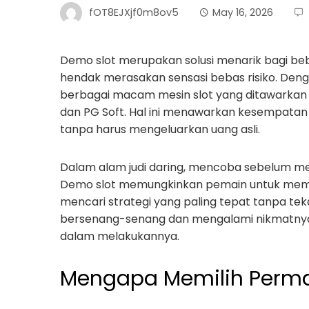
fOT8EJXjf0m8ov5
May 16, 2026
Demo slot merupakan solusi menarik bagi b
hendak merasakan sensasi bebas risiko. Den
berbagai macam mesin slot yang ditawarkan 
dan PG Soft. Hal ini menawarkan kesempatan
tanpa harus mengeluarkan uang asli.
Dalam alam judi daring, mencoba sebelum m
Demo slot memungkinkan pemain untuk mema
mencari strategi yang paling tepat tanpa tekana
bersenang-senang dan mengalami nikmatnya
dalam melakukannya.
Mengapa Memilih Perm