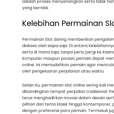
adalah proses menyenangkan serta tidak ha
yang bernilai.
Kelebihan Permainan Slo
Permainan Slot daring memberikan pengala
diakses oleh siapa saja. Di antara kelebihan
serta di mana saja, tanpa perlu pergi ke kas
komputer maupun ponsel, pemain dapat menik
online. Ini memudahkan pemain agar menco
oleh pengeluaran perjalanan atau waktu.
Selain itu, permainan slot online sering kali m
dibandingkan tempat perjudian tradisional. 
terus menghadirkan inovasi dalam desain ser
pilihan dari tema klasik hingga kontempor
dengan preferensi para pemain. Termasuk j