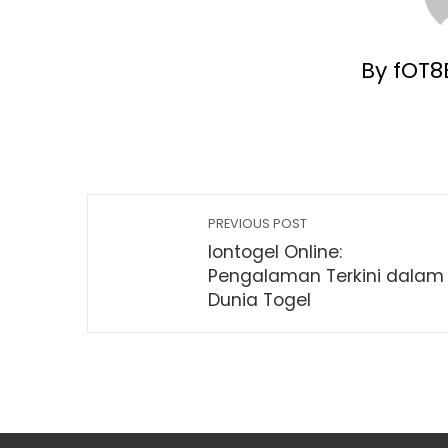
By fOT
PREVIOUS POST
Iontogel Online:
Pengalaman Terkini dalam
Dunia Togel