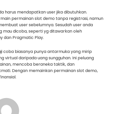
da harus mendapatkan user jika dibutuhkan.
main permainan slot demo tanpa registrasi, namun
membuat user sebelumnya. Sesudah user anda
ng mau dicoba, seperti yg ditawarkan oleh
y dan Pragmatic Play.
 uji coba biasanya punya antarmuka yang mirip
g virtual daripada uang sungguhan. Ini peluang
inan, mencoba beraneka taktik, dan
 nikmati. Dengan memainkan permainan slot demo,
nansial.