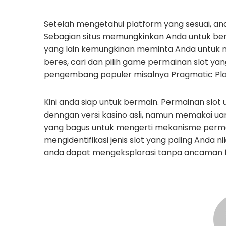
Setelah mengetahui platform yang sesuai, an
Sebagian situs memungkinkan Anda untuk ber
yang lain kemungkinan meminta Anda untuk 
beres, cari dan pilih game permainan slot ya
pengembang populer misalnya Pragmatic Pla
Kini anda siap untuk bermain. Permainan slot
denngan versi kasino asli, namun memakai uan
yang bagus untuk mengerti mekanisme perma
mengidentifikasi jenis slot yang paling Anda
anda dapat mengeksplorasi tanpa ancaman fi