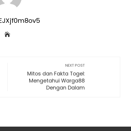
8EJXjf0m8ov5
NEXT POST
Mitos dan Fakta Togel:
Mengetahui Warga88
Dengan Dalam