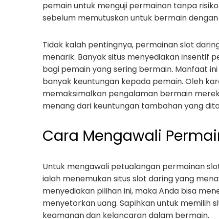
pemain untuk menguji permainan tanpa risi
sebelum memutuskan untuk bermain dengan u
Tidak kalah pentingnya, permainan slot dar
menarik. Banyak situs menyediakan insentif pe
bagi pemain yang sering bermain. Manfaat ini 
banyak keuntungan kepada pemain. Oleh kar
memaksimalkan pengalaman bermain mereka 
menang dari keuntungan tambahan yang ditaw
Cara Mengawali Permai
Untuk mengawali petualangan permainan slot
ialah menemukan situs slot daring yang mena
menyediakan pilihan ini, maka Anda bisa me
menyetorkan uang. Sapihkan untuk memilih si
keamanan dan kelancaran dalam bermain.