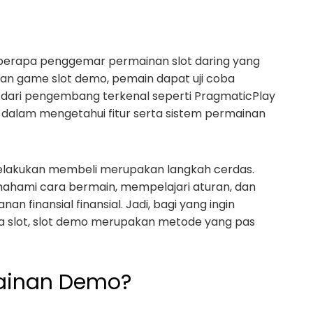
eberapa penggemar permainan slot daring yang
gan game slot demo, pemain dapat uji coba
dari pengembang terkenal seperti PragmaticPlay
 dalam mengetahui fitur serta sistem permainan
elakukan membeli merupakan langkah cerdas.
hami cara bermain, mempelajari aturan, dan
n finansial finansial. Jadi, bagi yang ingin
 slot, slot demo merupakan metode yang pas
ainan Demo?