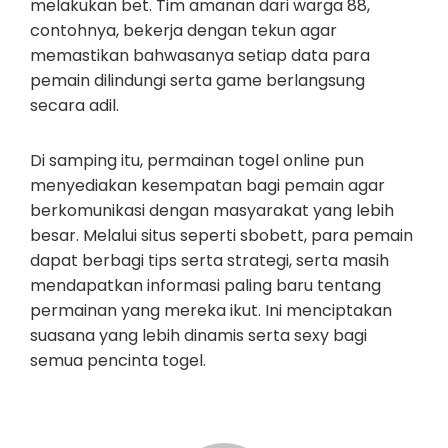
melakukan bet. Tim amanan dari warga 88,
contohnya, bekerja dengan tekun agar
memastikan bahwasanya setiap data para
pemain dilindungi serta game berlangsung
secara adil.
Di samping itu, permainan togel online pun
menyediakan kesempatan bagi pemain agar
berkomunikasi dengan masyarakat yang lebih
besar. Melalui situs seperti sbobett, para pemain
dapat berbagi tips serta strategi, serta masih
mendapatkan informasi paling baru tentang
permainan yang mereka ikut. Ini menciptakan
suasana yang lebih dinamis serta sexy bagi
semua pencinta togel.