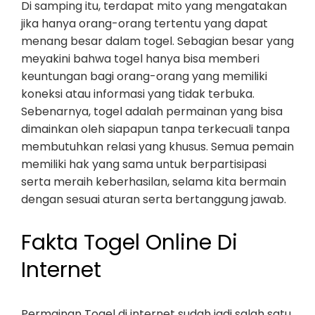
Di samping itu, terdapat mito yang mengatakan
jika hanya orang-orang tertentu yang dapat
menang besar dalam togel. Sebagian besar yang
meyakini bahwa togel hanya bisa memberi
keuntungan bagi orang-orang yang memiliki
koneksi atau informasi yang tidak terbuka.
Sebenarnya, togel adalah permainan yang bisa
dimainkan oleh siapapun tanpa terkecuali tanpa
membutuhkan relasi yang khusus. Semua pemain
memiliki hak yang sama untuk berpartisipasi
serta meraih keberhasilan, selama kita bermain
dengan sesuai aturan serta bertanggung jawab.
Fakta Togel Online Di
Internet
Permainan Togel di internet sudah jadi salah satu