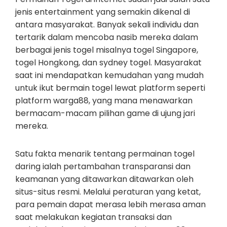
jenis entertainment yang semakin dikenal di
antara masyarakat. Banyak sekali individu dan
tertarik dalam mencoba nasib mereka dalam
berbagai jenis togel misalnya togel Singapore,
togel Hongkong, dan sydney togel. Masyarakat
saat ini mendapatkan kemudahan yang mudah
untuk ikut bermain togel lewat platform seperti
platform warga88, yang mana menawarkan
bermacam-macam pilihan game di ujung jari
mereka.
Satu fakta menarik tentang permainan togel
daring ialah pertambahan transparansi dan
keamanan yang ditawarkan ditawarkan oleh
situs-situs resmi. Melalui peraturan yang ketat,
para pemain dapat merasa lebih merasa aman
saat melakukan kegiatan transaksi dan