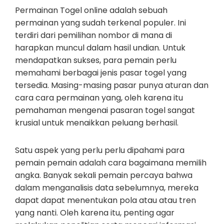
Permainan Togel online adalah sebuah
permainan yang sudah terkenal populer. Ini
terdiri dari pemilihan nombor di mana di
harapkan muncul dalam hasil undian. Untuk
mendapatkan sukses, para pemain perlu
memahami berbagai jenis pasar togel yang
tersedia. Masing-masing pasar punya aturan dan
cara cara permainan yang, oleh karena itu
pemahaman mengenai pasaran togel sangat
krusial untuk menaikkan peluang berhasil.
Satu aspek yang perlu perlu dipahami para
pemain pemain adalah cara bagaimana memilih
angka. Banyak sekali pemain percaya bahwa
dalam menganalisis data sebelumnya, mereka
dapat dapat menentukan pola atau atau tren
yang nanti. Oleh karena itu, penting agar