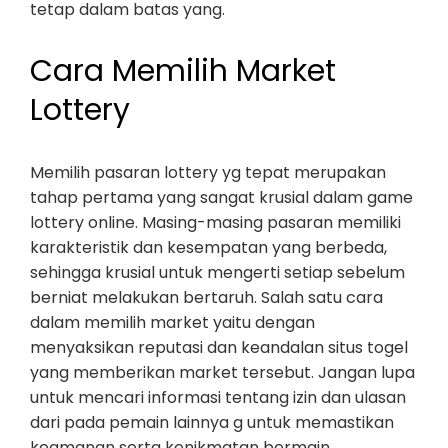
tetap dalam batas yang.
Cara Memilih Market
Lottery
Memilih pasaran lottery yg tepat merupakan
tahap pertama yang sangat krusial dalam game
lottery online. Masing-masing pasaran memiliki
karakteristik dan kesempatan yang berbeda,
sehingga krusial untuk mengerti setiap sebelum
berniat melakukan bertaruh. Salah satu cara
dalam memilih market yaitu dengan
menyaksikan reputasi dan keandalan situs togel
yang memberikan market tersebut. Jangan lupa
untuk mencari informasi tentang izin dan ulasan
dari pada pemain lainnya g untuk memastikan
keamanan serta kenikmatan bermain.