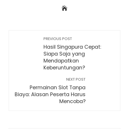
PREVIOUS POST
Hasil Singapura Cepat:
Siapa Saja yang
Mendapatkan
Keberuntungan?
NEXT POST
Permainan Slot Tanpa
Biaya: Alasan Peserta Harus
Mencoba?