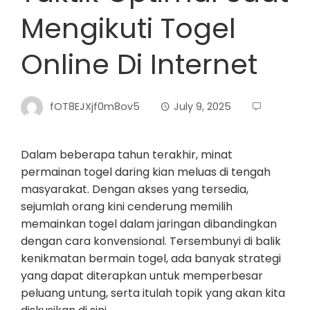
Mengikuti Togel
Online Di Internet
fOT8EJXjf0m8ov5
July 9, 2025
Dalam beberapa tahun terakhir, minat
permainan togel daring kian meluas di tengah
masyarakat. Dengan akses yang tersedia,
sejumlah orang kini cenderung memilih
memainkan togel dalam jaringan dibandingkan
dengan cara konvensional. Tersembunyi di balik
kenikmatan bermain togel, ada banyak strategi
yang dapat diterapkan untuk memperbesar
peluang untung, serta itulah topik yang akan kita