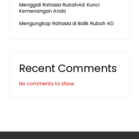
Menggali Rahasia Rubah4d: Kunci
Kemenangan Anda
Mengungkap Rahasia di Balik Rubah 4D
Recent Comments
No comments to show.