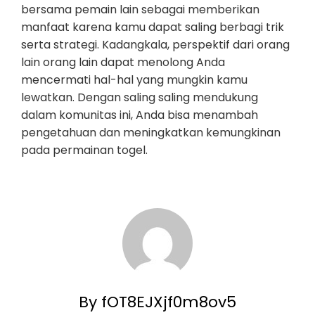
bersama pemain lain sebagai memberikan
manfaat karena kamu dapat saling berbagi trik
serta strategi. Kadangkala, perspektif dari orang
lain orang lain dapat menolong Anda
mencermati hal-hal yang mungkin kamu
lewatkan. Dengan saling saling mendukung
dalam komunitas ini, Anda bisa menambah
pengetahuan dan meningkatkan kemungkinan
pada permainan togel.
By fOT8EJXjf0m8ov5