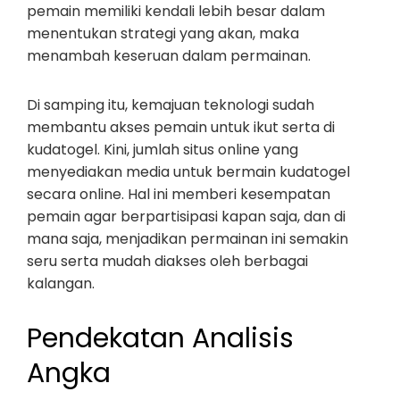
pemain memiliki kendali lebih besar dalam
menentukan strategi yang akan, maka
menambah keseruan dalam permainan.
Di samping itu, kemajuan teknologi sudah
membantu akses pemain untuk ikut serta di
kudatogel. Kini, jumlah situs online yang
menyediakan media untuk bermain kudatogel
secara online. Hal ini memberi kesempatan
pemain agar berpartisipasi kapan saja, dan di
mana saja, menjadikan permainan ini semakin
seru serta mudah diakses oleh berbagai
kalangan.
Pendekatan Analisis
Angka