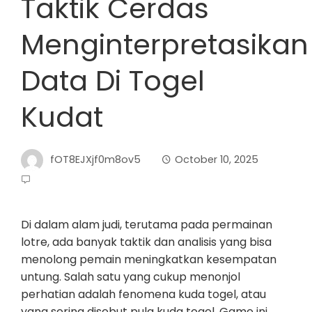
Taktik Cerdas
Menginterpretasikan
Data Di Togel
Kudat
fOT8EJXjf0m8ov5
October 10, 2025
Di dalam alam judi, terutama pada permainan
lotre, ada banyak taktik dan analisis yang bisa
menolong pemain meningkatkan kesempatan
untung. Salah satu yang cukup menonjol
perhatian adalah fenomena kuda togel, atau
yang sering disebut pula kuda togel. Game ini