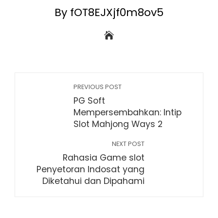
By fOT8EJXjf0m8ov5
PREVIOUS POST
PG Soft
Mempersembahkan: Intip
Slot Mahjong Ways 2
NEXT POST
Rahasia Game slot
Penyetoran Indosat yang
Diketahui dan Dipahami