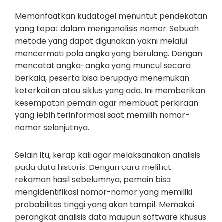
Memanfaatkan kudatogel menuntut pendekatan
yang tepat dalam menganalisis nomor. Sebuah
metode yang dapat digunakan yakni melalui
mencermati pola angka yang berulang. Dengan
mencatat angka-angka yang muncul secara
berkala, peserta bisa berupaya menemukan
keterkaitan atau siklus yang ada. Ini memberikan
kesempatan pemain agar membuat perkiraan
yang lebih terinformasi saat memilih nomor-
nomor selanjutnya.
Selain itu, kerap kali agar melaksanakan analisis
pada data historis. Dengan cara melihat
rekaman hasil sebelumnya, pemain bisa
mengidentifikasi nomor-nomor yang memiliki
probabilitas tinggi yang akan tampil. Memakai
perangkat analisis data maupun software khusus