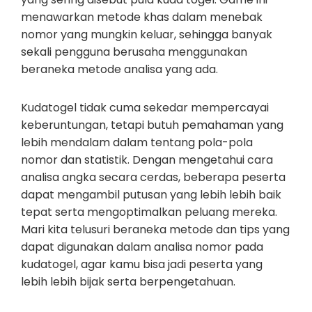
menawarkan metode khas dalam menebak
nomor yang mungkin keluar, sehingga banyak
sekali pengguna berusaha menggunakan
beraneka metode analisa yang ada.
Kudatogel tidak cuma sekedar mempercayai
keberuntungan, tetapi butuh pemahaman yang
lebih mendalam dalam tentang pola-pola
nomor dan statistik. Dengan mengetahui cara
analisa angka secara cerdas, beberapa peserta
dapat mengambil putusan yang lebih lebih baik
tepat serta mengoptimalkan peluang mereka.
Mari kita telusuri beraneka metode dan tips yang
dapat digunakan dalam analisa nomor pada
kudatogel, agar kamu bisa jadi peserta yang
lebih lebih bijak serta berpengetahuan.