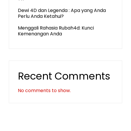
Dewi 4D dan Legenda : Apa yang Anda
Perlu Anda Ketahui?
Menggali Rahasia Rubah4d: Kunci
Kemenangan Anda
Recent Comments
No comments to show.