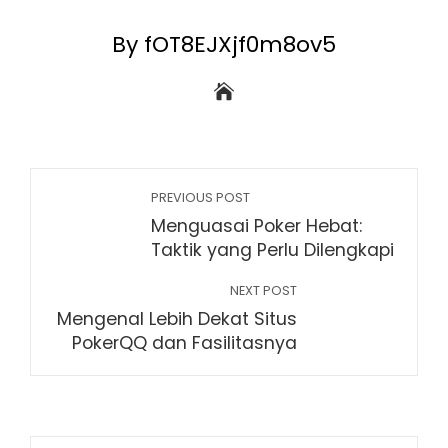
By fOT8EJXjf0m8ov5
PREVIOUS POST
Menguasai Poker Hebat:
Taktik yang Perlu Dilengkapi
NEXT POST
Mengenal Lebih Dekat Situs
PokerQQ dan Fasilitasnya