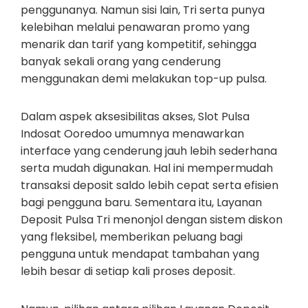
penggunanya. Namun sisi lain, Tri serta punya
kelebihan melalui penawaran promo yang
menarik dan tarif yang kompetitif, sehingga
banyak sekali orang yang cenderung
menggunakan demi melakukan top-up pulsa.
Dalam aspek aksesibilitas akses, Slot Pulsa
Indosat Ooredoo umumnya menawarkan
interface yang cenderung jauh lebih sederhana
serta mudah digunakan. Hal ini mempermudah
transaksi deposit saldo lebih cepat serta efisien
bagi pengguna baru. Sementara itu, Layanan
Deposit Pulsa Tri menonjol dengan sistem diskon
yang fleksibel, memberikan peluang bagi
pengguna untuk mendapat tambahan yang
lebih besar di setiap kali proses deposit.