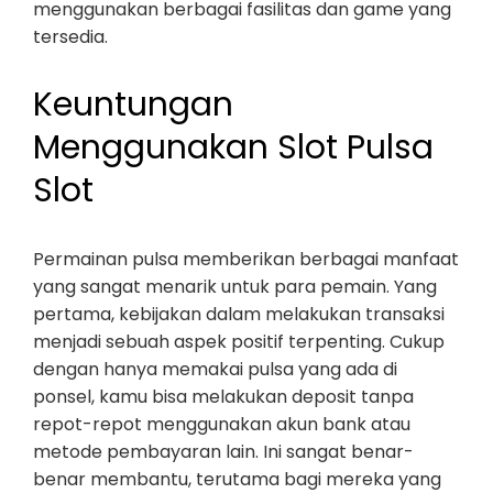
menggunakan berbagai fasilitas dan game yang
tersedia.
Keuntungan
Menggunakan Slot Pulsa
Slot
Permainan pulsa memberikan berbagai manfaat
yang sangat menarik untuk para pemain. Yang
pertama, kebijakan dalam melakukan transaksi
menjadi sebuah aspek positif terpenting. Cukup
dengan hanya memakai pulsa yang ada di
ponsel, kamu bisa melakukan deposit tanpa
repot-repot menggunakan akun bank atau
metode pembayaran lain. Ini sangat benar-
benar membantu, terutama bagi mereka yang