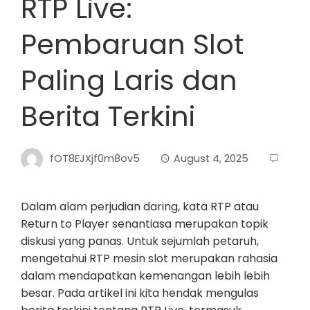
RTP Live:
Pembaruan Slot
Paling Laris dan
Berita Terkini
fOT8EJXjf0m8ov5
August 4, 2025
Dalam alam perjudian daring, kata RTP atau
Return to Player senantiasa merupakan topik
diskusi yang panas. Untuk sejumlah petaruh,
mengetahui RTP mesin slot merupakan rahasia
dalam mendapatkan kemenangan lebih lebih
besar. Pada artikel ini kita hendak mengulas