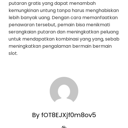
putaran gratis yang dapat menambah
kemungkinan untung tanpa harus menghabiskan
lebih banyak uang. Dengan cara memanfaatkan
penawaran tersebut, pemain bisa menikmati
serangkaian putaran dan meningkatkan peluang
untuk mendapatkan kombinasi yang yang, sebab
meningkatkan pengalaman bermain bermain
slot.
By fOT8EJXjf0m8ov5