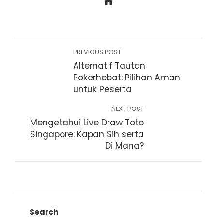
PREVIOUS POST
Alternatif Tautan
Pokerhebat: Pilihan Aman
untuk Peserta
NEXT POST
Mengetahui Live Draw Toto
Singapore: Kapan Sih serta
Di Mana?
Search