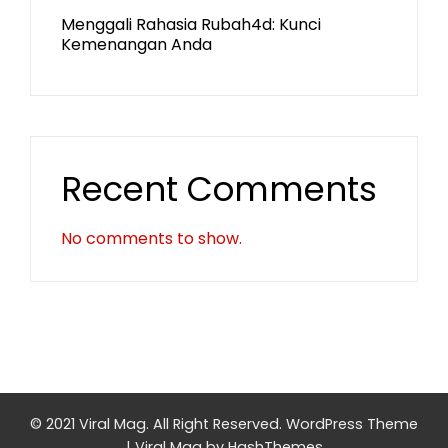
Menggali Rahasia Rubah4d: Kunci
Kemenangan Anda
Recent Comments
No comments to show.
© 2021 Viral Mag. All Right Reserved.
WordPress Theme
|
Viral Mag
by HashThemes