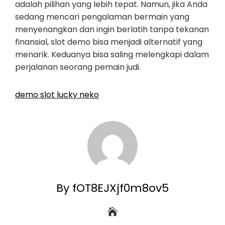
adalah pilihan yang lebih tepat. Namun, jika Anda
sedang mencari pengalaman bermain yang
menyenangkan dan ingin berlatih tanpa tekanan
finansial, slot demo bisa menjadi alternatif yang
menarik. Keduanya bisa saling melengkapi dalam
perjalanan seorang pemain judi.
demo slot lucky neko
By fOT8EJXjf0m8ov5