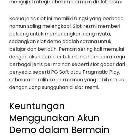
menguji strategi sebelum bermain di slot resmi.
Kedua jenis slot ini memiliki fungsi yang berbeda
namun saling melengkapi. Slot resmi memberi
peluang untuk memenangkan uang nyata,
sedangkan slot demo adalah sarana untuk
belajar dan berlatih. Pemain sering kali memulai
dengan akun demo untuk memahami cara kerja
berbagai jenis permainan seperti slot gacor dari
penyedia seperti PG Soft atau Pragmatic Play,
sebelum beralih ke permainan yang lebih serius
dengan uang sungguhan di slot resmi.
Keuntungan
Menggunakan Akun
Demo dalam Bermain