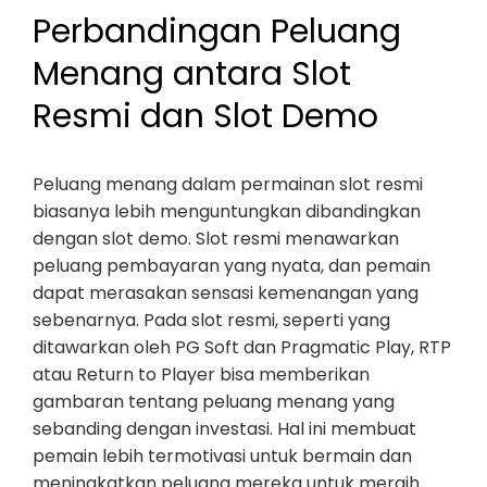
Perbandingan Peluang
Menang antara Slot
Resmi dan Slot Demo
Peluang menang dalam permainan slot resmi
biasanya lebih menguntungkan dibandingkan
dengan slot demo. Slot resmi menawarkan
peluang pembayaran yang nyata, dan pemain
dapat merasakan sensasi kemenangan yang
sebenarnya. Pada slot resmi, seperti yang
ditawarkan oleh PG Soft dan Pragmatic Play, RTP
atau Return to Player bisa memberikan
gambaran tentang peluang menang yang
sebanding dengan investasi. Hal ini membuat
pemain lebih termotivasi untuk bermain dan
meningkatkan peluang mereka untuk meraih