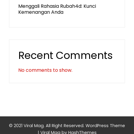
Menggali Rahasia Rubah4d: Kunci
Kemenangan Anda
Recent Comments
No comments to show.
© 2021 Viral Mag. All Right Reserved.
WordPress Theme
|
Viral Mag
by HashThemes