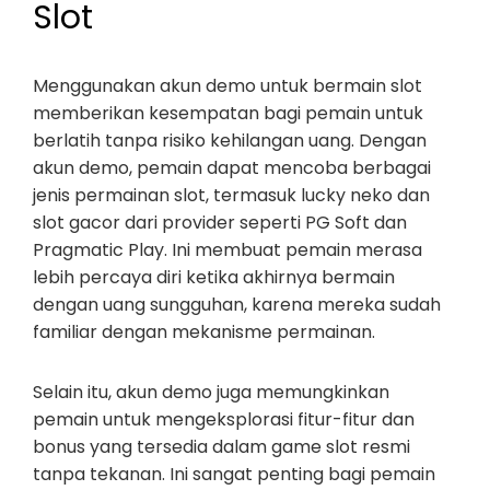
Slot
Menggunakan akun demo untuk bermain slot
memberikan kesempatan bagi pemain untuk
berlatih tanpa risiko kehilangan uang. Dengan
akun demo, pemain dapat mencoba berbagai
jenis permainan slot, termasuk lucky neko dan
slot gacor dari provider seperti PG Soft dan
Pragmatic Play. Ini membuat pemain merasa
lebih percaya diri ketika akhirnya bermain
dengan uang sungguhan, karena mereka sudah
familiar dengan mekanisme permainan.
Selain itu, akun demo juga memungkinkan
pemain untuk mengeksplorasi fitur-fitur dan
bonus yang tersedia dalam game slot resmi
tanpa tekanan. Ini sangat penting bagi pemain