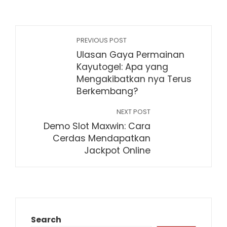
PREVIOUS POST
Ulasan Gaya Permainan
Kayutogel: Apa yang
Mengakibatkan nya Terus
Berkembang?
NEXT POST
Demo Slot Maxwin: Cara
Cerdas Mendapatkan
Jackpot Online
Search