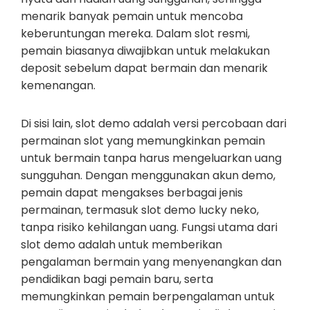
menarik banyak pemain untuk mencoba
keberuntungan mereka. Dalam slot resmi,
pemain biasanya diwajibkan untuk melakukan
deposit sebelum dapat bermain dan menarik
kemenangan.
Di sisi lain, slot demo adalah versi percobaan dari
permainan slot yang memungkinkan pemain
untuk bermain tanpa harus mengeluarkan uang
sungguhan. Dengan menggunakan akun demo,
pemain dapat mengakses berbagai jenis
permainan, termasuk slot demo lucky neko,
tanpa risiko kehilangan uang. Fungsi utama dari
slot demo adalah untuk memberikan
pengalaman bermain yang menyenangkan dan
pendidikan bagi pemain baru, serta
memungkinkan pemain berpengalaman untuk