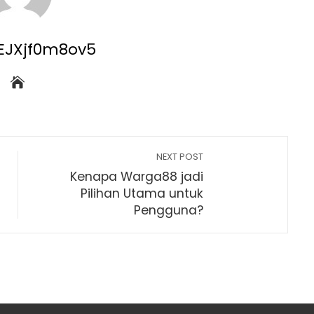
8EJXjf0m8ov5
NEXT POST
Kenapa Warga88 jadi
Pilihan Utama untuk
Pengguna?