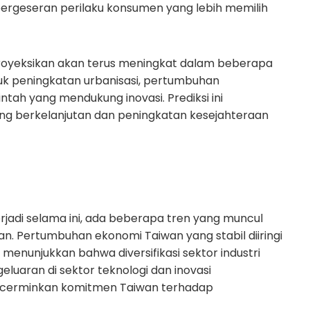
geseran perilaku konsumen yang lebih memilih
iproyeksikan akan terus meningkat dalam beberapa
k peningkatan urbanisasi, pertumbuhan
tah yang mendukung inovasi. Prediksi ini
g berkelanjutan dan peningkatan kesejahteraan
rjadi selama ini, ada beberapa tren yang muncul
n. Pertumbuhan ekonomi Taiwan yang stabil diiringi
menunjukkan bahwa diversifikasi sektor industri
eluaran di sektor teknologi dan inovasi
ncerminkan komitmen Taiwan terhadap