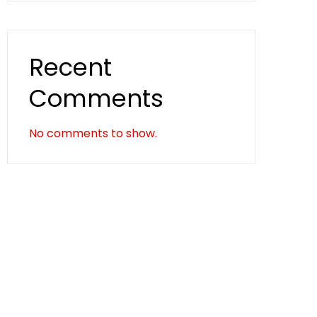
Recent
Comments
No comments to show.