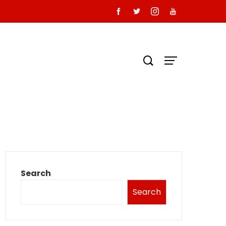
Search
Search