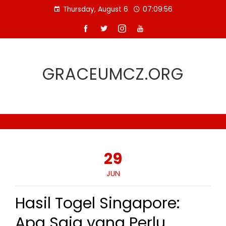
Skip
Thursday, August 6
07:09:57
to
content
GRACEUMCZ.ORG
29
JUN
Hasil Togel Singapore:
Apa Saja yang Perlu