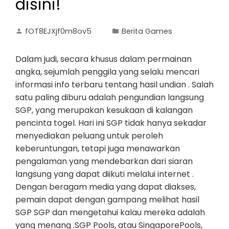
disini!
fOT8EJXjf0m8ov5
Berita Games
Dalam judi, secara khusus dalam permainan
angka, sejumlah penggila yang selalu mencari
informasi info terbaru tentang hasil undian . Salah
satu paling diburu adalah pengundian langsung
SGP, yang merupakan kesukaan di kalangan
pencinta togel. Hari ini SGP tidak hanya sekadar
menyediakan peluang untuk peroleh
keberuntungan, tetapi juga menawarkan
pengalaman yang mendebarkan dari siaran
langsung yang dapat diikuti melalui internet .
Dengan beragam media yang dapat diakses,
pemain dapat dengan gampang melihat hasil
SGP SGP dan mengetahui kalau mereka adalah
yang menang .SGP Pools, atau SingaporePools,