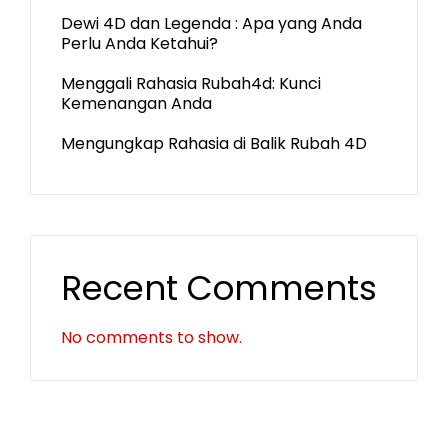
Dewi 4D dan Legenda : Apa yang Anda
Perlu Anda Ketahui?
Menggali Rahasia Rubah4d: Kunci
Kemenangan Anda
Mengungkap Rahasia di Balik Rubah 4D
Recent Comments
No comments to show.