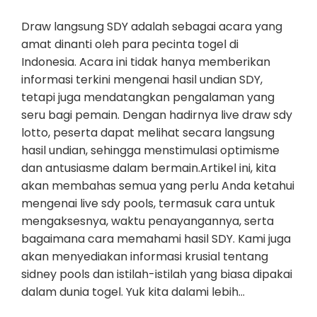
Draw langsung SDY adalah sebagai acara yang
amat dinanti oleh para pecinta togel di
Indonesia. Acara ini tidak hanya memberikan
informasi terkini mengenai hasil undian SDY,
tetapi juga mendatangkan pengalaman yang
seru bagi pemain. Dengan hadirnya live draw sdy
lotto, peserta dapat melihat secara langsung
hasil undian, sehingga menstimulasi optimisme
dan antusiasme dalam bermain.Artikel ini, kita
akan membahas semua yang perlu Anda ketahui
mengenai live sdy pools, termasuk cara untuk
mengaksesnya, waktu penayangannya, serta
bagaimana cara memahami hasil SDY. Kami juga
akan menyediakan informasi krusial tentang
sidney pools dan istilah-istilah yang biasa dipakai
dalam dunia togel. Yuk kita dalami lebih…