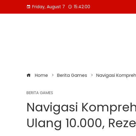
Skip
Friday, August 7
15:42:01
to
content
Home
Berita Games
Navigasi Komprehe
BERITA GAMES
Navigasi Komprehen
Ulang 10.000, Rez