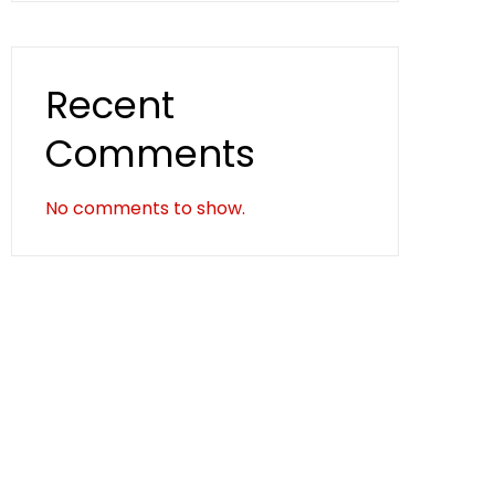
Recent
Comments
No comments to show.