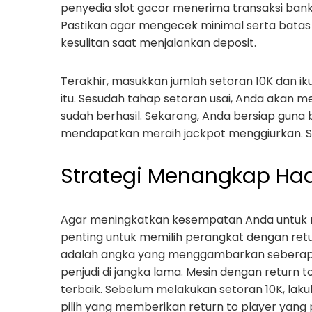
penyedia slot gacor menerima transaksi bank, 
Pastikan agar mengecek minimal serta batas
kesulitan saat menjalankan deposit.
Terakhir, masukkan jumlah setoran 10K dan ikut
itu. Sesudah tahap setoran usai, Anda akan
sudah berhasil. Sekarang, Anda bersiap gun
mendapatkan meraih jackpot menggiurkan. S
Strategi Menangkap Ha
Agar meningkatkan kesempatan Anda untuk 
penting untuk memilih perangkat dengan return
adalah angka yang menggambarkan seberap
penjudi di jangka lama. Mesin dengan return
terbaik. Sebelum melakukan setoran 10K, lak
pilih yang memberikan return to player yang