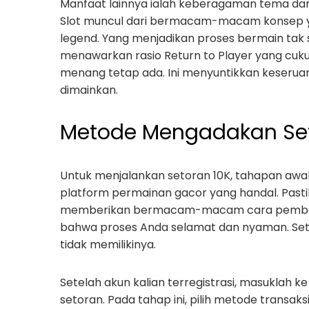
Manfaat lainnya ialah keberagaman tema da
Slot muncul dari bermacam-macam konsep y
legend. Yang menjadikan proses bermain tak 
menawarkan rasio Return to Player yang cu
menang tetap ada. Ini menyuntikkan keseruan
dimainkan.
Metode Mengadakan Set
Untuk menjalankan setoran 10K, tahapan awa
platform permainan gacor yang handal. Pasti
memberikan bermacam-macam cara pembaya
bahwa proses Anda selamat dan nyaman. Setel
tidak memilikinya.
Setelah akun kalian terregistrasi, masuklah k
setoran. Pada tahap ini, pilih metode transak