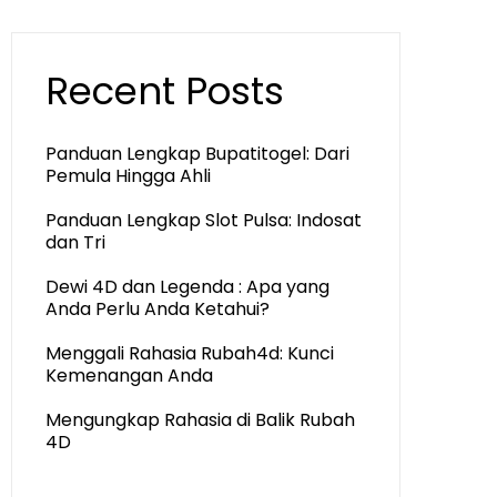
Recent Posts
Panduan Lengkap Bupatitogel: Dari
Pemula Hingga Ahli
Panduan Lengkap Slot Pulsa: Indosat
dan Tri
Dewi 4D dan Legenda : Apa yang
Anda Perlu Anda Ketahui?
Menggali Rahasia Rubah4d: Kunci
Kemenangan Anda
Mengungkap Rahasia di Balik Rubah
4D