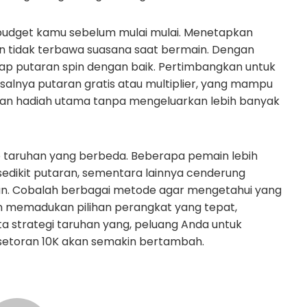
 budget kamu sebelum mulai mulai. Menetapkan
n tidak terbawa suasana saat bermain. Dengan
iap putaran spin dengan baik. Pertimbangkan untuk
alnya putaran gratis atau multiplier, yang mampu
 hadiah utama tanpa mengeluarkan lebih banyak
 taruhan yang berbeda. Beberapa pemain lebih
dikit putaran, sementara lainnya cenderung
an. Cobalah berbagai metode agar mengetahui yang
n memadukan pilihan perangkat yang tepat,
ta strategi taruhan yang, peluang Anda untuk
setoran 10K akan semakin bertambah.