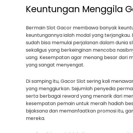
Keuntungan Menggila Ga
Bermain Slot Gacor membawa banyak keuntun
keuntungannya ialah modal yang terjangkau. 
sudah bisa memulai perjalanan dalam dunia s
sekaligus yang berkeinginan mencoba nasibn
uang. Kesempatan agar menang besar dari mo
yang sangat menyengat.
Di samping itu, Gacor Slot sering kali mena
yang menggiurkan. Sejumlah penyedia permai
serta berbagai reward yang menarik dari m
kesempatan pemain untuk meraih hadiah besa
bijaksana dan memanfaatkan promosi itu, g
mereka.