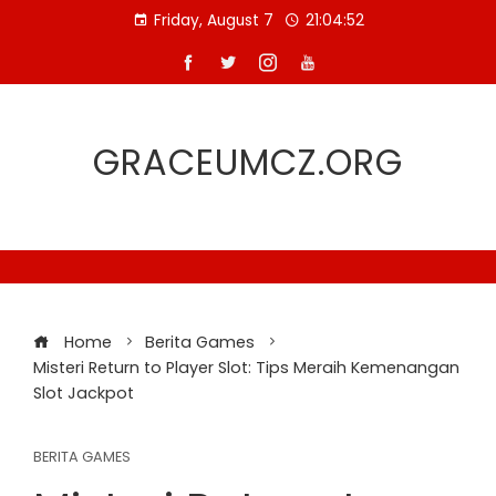
Skip
Friday, August 7
21:04:52
to
content
GRACEUMCZ.ORG
Home
Berita Games
Misteri Return to Player Slot: Tips Meraih Kemenangan
Slot Jackpot
BERITA GAMES