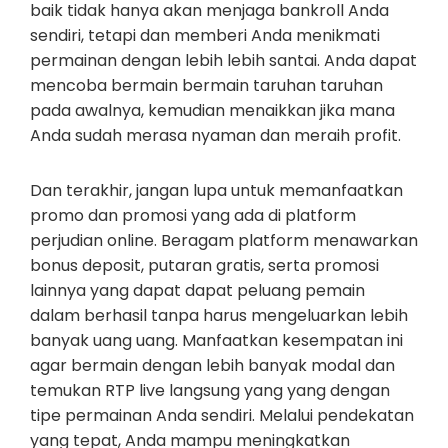
baik tidak hanya akan menjaga bankroll Anda
sendiri, tetapi dan memberi Anda menikmati
permainan dengan lebih lebih santai. Anda dapat
mencoba bermain bermain taruhan taruhan
pada awalnya, kemudian menaikkan jika mana
Anda sudah merasa nyaman dan meraih profit.
Dan terakhir, jangan lupa untuk memanfaatkan
promo dan promosi yang ada di platform
perjudian online. Beragam platform menawarkan
bonus deposit, putaran gratis, serta promosi
lainnya yang dapat dapat peluang pemain
dalam berhasil tanpa harus mengeluarkan lebih
banyak uang uang. Manfaatkan kesempatan ini
agar bermain dengan lebih banyak modal dan
temukan RTP live langsung yang yang dengan
tipe permainan Anda sendiri. Melalui pendekatan
yang tepat, Anda mampu meningkatkan