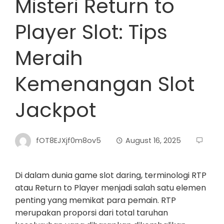
Misteri Return to
Player Slot: Tips
Meraih
Kemenangan Slot
Jackpot
fOT8EJXjf0m8ov5
August 16, 2025
Di dalam dunia game slot daring, terminologi RTP
atau Return to Player menjadi salah satu elemen
penting yang memikat para pemain. RTP
merupakan proporsi dari total taruhan