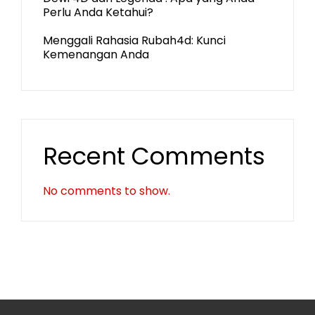
Perlu Anda Ketahui?
Menggali Rahasia Rubah4d: Kunci
Kemenangan Anda
Recent Comments
No comments to show.