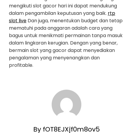
mengikuti slot gacor hari ini dapat mendukung
dalam pengambilan keputusan yang baik.
rtp
slot live
Dan juga, menentukan budget dan tetap
mematuhi pada anggaran adalah cara yang
bagus untuk menikmati permainan tanpa masuk
dalam lingkaran kerugian. Dengan yang benar,
bermain slot yang gacor dapat menyediakan
pengalaman yang menyenangkan dan
profitable.
By fOT8EJXjf0m8ov5