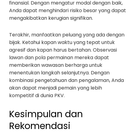
finansial. Dengan mengatur modal dengan baik,
Anda dapat menghindari risiko besar yang dapat
mengakibatkan kerugian signifikan.
Terakhir, manfaatkan peluang yang ada dengan
bijak. Ketahui kapan waktu yang tepat untuk
agresif dan kapan harus bertahan. Observasi
lawan dan pola permainan mereka dapat
memberikan wawasan berharga untuk
menentukan langkah selanjutnya. Dengan
kombinasi pengetahuan dan pengalaman, Anda
akan dapat menjadi pemain yang lebih
kompetitif di dunia PKV.
Kesimpulan dan
Rekomendasi