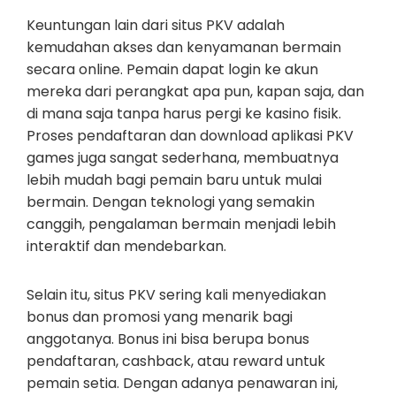
Keuntungan lain dari situs PKV adalah
kemudahan akses dan kenyamanan bermain
secara online. Pemain dapat login ke akun
mereka dari perangkat apa pun, kapan saja, dan
di mana saja tanpa harus pergi ke kasino fisik.
Proses pendaftaran dan download aplikasi PKV
games juga sangat sederhana, membuatnya
lebih mudah bagi pemain baru untuk mulai
bermain. Dengan teknologi yang semakin
canggih, pengalaman bermain menjadi lebih
interaktif dan mendebarkan.
Selain itu, situs PKV sering kali menyediakan
bonus dan promosi yang menarik bagi
anggotanya. Bonus ini bisa berupa bonus
pendaftaran, cashback, atau reward untuk
pemain setia. Dengan adanya penawaran ini,