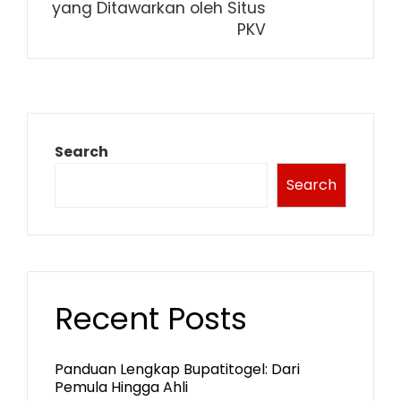
yang Ditawarkan oleh Situs
PKV
Search
Search
Recent Posts
Panduan Lengkap Bupatitogel: Dari
Pemula Hingga Ahli