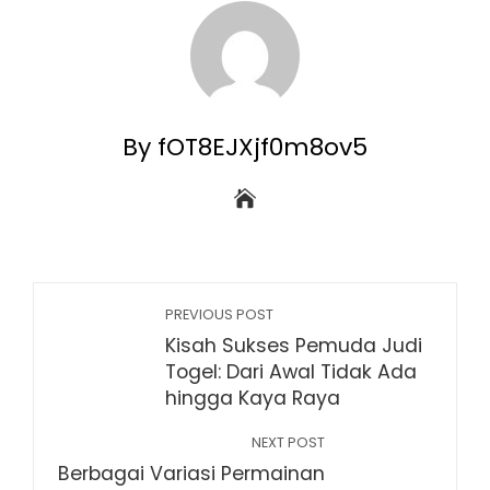
By fOT8EJXjf0m8ov5
PREVIOUS POST
Kisah Sukses Pemuda Judi
Togel: Dari Awal Tidak Ada
hingga Kaya Raya
NEXT POST
Berbagai Variasi Permainan