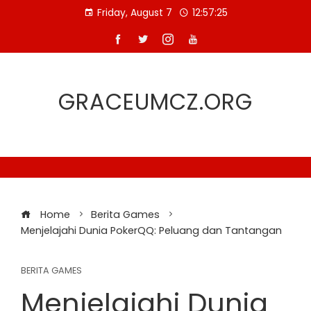
Skip
Friday, August 7
12:57:26
to
content
GRACEUMCZ.ORG
Home
Berita Games
Menjelajahi Dunia PokerQQ: Peluang dan Tantangan
BERITA GAMES
Menjelajahi Dunia