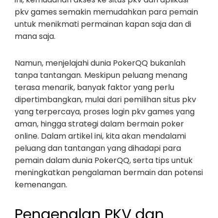
pkv games semakin memudahkan para pemain
untuk menikmati permainan kapan saja dan di
mana saja.
Namun, menjelajahi dunia PokerQQ bukanlah
tanpa tantangan. Meskipun peluang menang
terasa menarik, banyak faktor yang perlu
dipertimbangkan, mulai dari pemilihan situs pkv
yang terpercaya, proses login pkv games yang
aman, hingga strategi dalam bermain poker
online. Dalam artikel ini, kita akan mendalami
peluang dan tantangan yang dihadapi para
pemain dalam dunia PokerQQ, serta tips untuk
meningkatkan pengalaman bermain dan potensi
kemenangan.
Pengenalan PKV dan