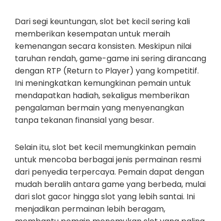
Dari segi keuntungan, slot bet kecil sering kali
memberikan kesempatan untuk meraih
kemenangan secara konsisten. Meskipun nilai
taruhan rendah, game-game ini sering dirancang
dengan RTP (Return to Player) yang kompetitif.
Ini meningkatkan kemungkinan pemain untuk
mendapatkan hadiah, sekaligus memberikan
pengalaman bermain yang menyenangkan
tanpa tekanan finansial yang besar.
Selain itu, slot bet kecil memungkinkan pemain
untuk mencoba berbagai jenis permainan resmi
dari penyedia terpercaya. Pemain dapat dengan
mudah beralih antara game yang berbeda, mulai
dari slot gacor hingga slot yang lebih santai. Ini
menjadikan permainan lebih beragam,