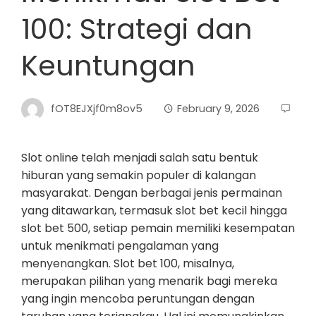
100: Strategi dan
Keuntungan
fOT8EJXjf0m8ov5
February 9, 2026
Slot online telah menjadi salah satu bentuk
hiburan yang semakin populer di kalangan
masyarakat. Dengan berbagai jenis permainan
yang ditawarkan, termasuk slot bet kecil hingga
slot bet 500, setiap pemain memiliki kesempatan
untuk menikmati pengalaman yang
menyenangkan. Slot bet 100, misalnya,
merupakan pilihan yang menarik bagi mereka
yang ingin mencoba peruntungan dengan