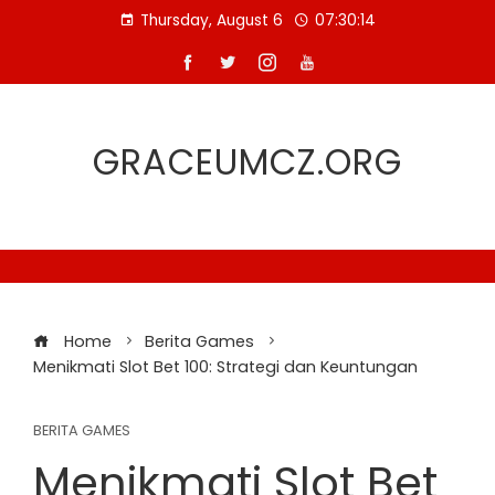
Skip
Thursday, August 6
07:30:15
to
content
GRACEUMCZ.ORG
Home
Berita Games
Menikmati Slot Bet 100: Strategi dan Keuntungan
BERITA GAMES
Menikmati Slot Bet