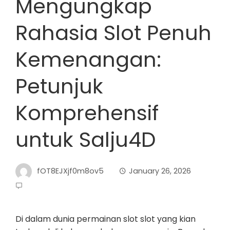
Mengungkap
Rahasia Slot Penuh
Kemenangan:
Petunjuk
Komprehensif
untuk Salju4D
fOT8EJXjf0m8ov5
January 26, 2026
Di dalam dunia permainan slot slot yang kian