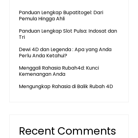
Panduan Lengkap Bupatitogel: Dari
Pemula Hingga Ahli
Panduan Lengkap Slot Pulsa: Indosat dan
Tri
Dewi 4D dan Legenda : Apa yang Anda
Perlu Anda Ketahui?
Menggali Rahasia Rubah4d: Kunci
Kemenangan Anda
Mengungkap Rahasia di Balik Rubah 4D
Recent Comments