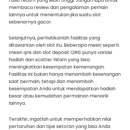
rasio return yang lebih tinggi. Jangan lupa untuk
membaca review dan pengalaman pemain
lainnya untuk menentukan jika suatu slot
sebenarnya gacor.
Selanjutnya, perhatikanlah fasilitas yang
ditawarkan oleh slot itu. Beberapa mesin seperti
mesin qris dan slot deposit QRIS punya variasi
hadiah dan scatter hitam yang bisa
meningkatkan kesempatan kemenangan.
Fasilitas ini bukan hanya menambah kesenangan
saat bermain, tetapi dan menambah
kesempatan Anda untuk mendapatkan hadiah
besar atau kemudahan permainan menarik
lainnya.
Terakhir, ingatlah untuk memperhatikan nilai
pertaruhan dan tipe setoran yang bisa Anda