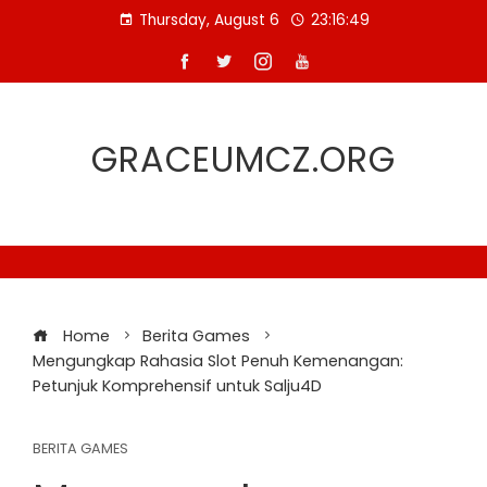
Skip
Thursday, August 6
23:16:50
to
content
GRACEUMCZ.ORG
Home
Berita Games
Mengungkap Rahasia Slot Penuh Kemenangan:
Petunjuk Komprehensif untuk Salju4D
BERITA GAMES