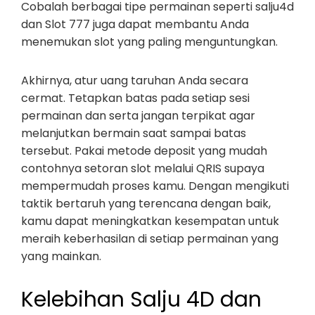
Cobalah berbagai tipe permainan seperti salju4d
dan Slot 777 juga dapat membantu Anda
menemukan slot yang paling menguntungkan.
Akhirnya, atur uang taruhan Anda secara
cermat. Tetapkan batas pada setiap sesi
permainan dan serta jangan terpikat agar
melanjutkan bermain saat sampai batas
tersebut. Pakai metode deposit yang mudah
contohnya setoran slot melalui QRIS supaya
mempermudah proses kamu. Dengan mengikuti
taktik bertaruh yang terencana dengan baik,
kamu dapat meningkatkan kesempatan untuk
meraih keberhasilan di setiap permainan yang
yang mainkan.
Kelebihan Salju 4D dan