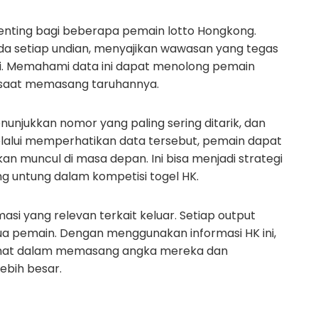
nting bagi beberapa pemain lotto Hongkong.
pada setiap undian, menyajikan wawasan yang tegas
i. Memahami data ini dapat menolong pemain
 saat memasang taruhannya.
enunjukkan nomor yang paling sering ditarik, dan
alui memperhatikan data tersebut, pemain dapat
n muncul di masa depan. Ini bisa menjadi strategi
 untung dalam kompetisi togel HK.
si yang relevan terkait keluar. Setiap output
mua pemain. Dengan menggunakan informasi HK ini,
rmat dalam memasang angka mereka dan
ebih besar.