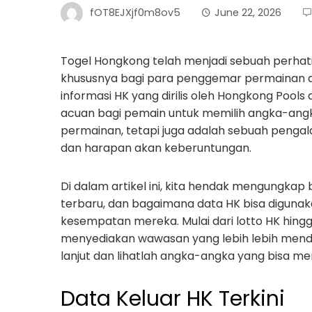
fOT8EJXjf0m8ov5
June 22, 2026
Togel Hongkong telah menjadi sebuah perha
khususnya bagi para penggemar permainan an
informasi HK yang dirilis oleh Hongkong Pools 
acuan bagi pemain untuk memilih angka-angk
permainan, tetapi juga adalah sebuah penga
dan harapan akan keberuntungan.
Di dalam artikel ini, kita hendak mengungka
terbaru, dan bagaimana data HK bisa diguna
kesempatan mereka. Mulai dari lotto HK hingga
menyediakan wawasan yang lebih lebih mendal
lanjut dan lihatlah angka-angka yang bisa 
Data Keluar HK Terkini