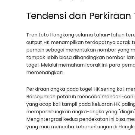
Tendensi dan Perkiraan 
Tren toto Hongkong selama tahun-tahun terakh
output HK menampilkan terdapatnya corak te
pemain sebagai menentukan nombor yang m
tampak lebih biasa dibandingkan nombor lainn
togel. Melalui memahami corak ini, para pe
memenangkan.
Perkiraan angka pada togel HK sering kali mem
Bersejumlah petaruh mencoba mencari-cari 
yang acap kali tampil pada keluaran HK paling
memperhitungkan angka-angka yang "dingin" 
Mengintergrasi kedua pendekatan ini bisa 
yang mau mencoba keberuntungan di Hongko