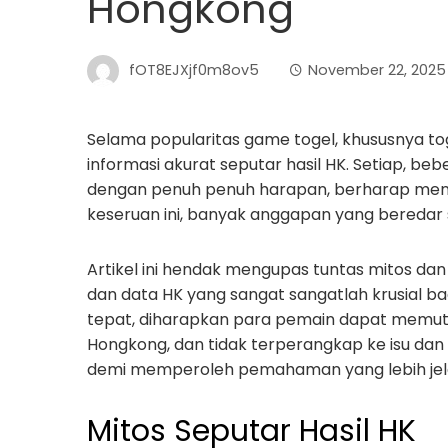
Hongkong
fOT8EJXjf0m8ov5
November 22, 2025
Selama popularitas game togel, khususnya t
informasi akurat seputar hasil HK. Setiap, be
dengan penuh penuh harapan, berharap mend
keseruan ini, banyak anggapan yang beredar s
Artikel ini hendak mengupas tuntas mitos dan
dan data HK yang sangat sangatlah krusial 
tepat, diharapkan para pemain dapat memutu
Hongkong, dan tidak terperangkap ke isu dan i
demi memperoleh pemahaman yang lebih jelas
Mitos Seputar Hasil HK