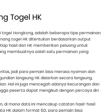
ang Togel HK
ai togel Hongkong, adalah beberapa tipe permainan
enang togel HK ditentukan berdasarkan output
etiap hasil dari HK memberikan peluang untuk
yang membuatnya salah satu permainan yang
oritas, jadi para pemain bisa merasa nyaman dan
undian langsung HK disiarkan secara langsung,
an. Hal ini juga mencegah adanya kecurangan dan
gga peserta dapat mengikuti dengan percaya diri.
n, di mana data ini mencakup catatan hasil-hasil
ata HK dalam format 6D, para pemain bisa