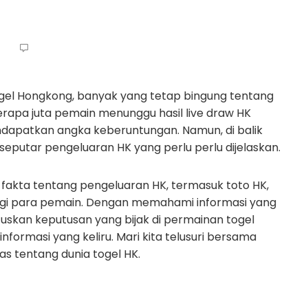
ogel Hongkong, banyak yang tetap bingung tentang
berapa juta pemain menunggu hasil live draw HK
apatkan angka keberuntungan. Namun, di balik
eputar pengeluaran HK yang perlu perlu dijelaskan.
 fakta tentang pengeluaran HK, termasuk toto HK,
bagi para pemain. Dengan memahami informasi yang
skan keputusan yang bijak di permainan togel
nformasi yang keliru. Mari kita telusuri bersama
 tentang dunia togel HK.