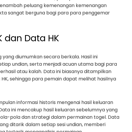
uk menambah peluang kemenangan kemenangan
akta sangat berguna bagi para para penggemar
 dan Data HK
ng yang diumumkan secara berkala. Hasil ini
iap undian, serta menjadi acuan utama bagi para
rhasil atau kalah. Data ini biasanya ditampilkan
 HK, sehingga para pemain dapat melihat hasilnya
ulan informasi historis mengenai hasil keluaran
Data ini mencakup hasil keluaran sebelumnya yang
pola-pola dan strategi dalam permainan togel. Data
g ditarik dalam setiap sesi undian, memberi
g tertarik menganalisis permainan.