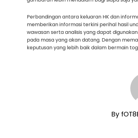
Perbandingan antara keluaran HK dan informa
memberikan informasi terkini perihal hasil 
wawasan serta analisis yang dapat diguna
pada masa yang akan datang. Dengan memah
keputusan yang lebih baik dalam bermain tog
By fOT