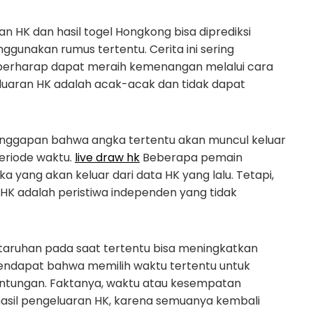
 HK dan hasil togel Hongkong bisa diprediksi
unakan rumus tertentu. Cerita ini sering
berharap dapat meraih kemenangan melalui cara
luaran HK adalah acak-acak dan tidak dapat
 anggapan bahwa angka tertentu akan muncul keluar
eriode waktu.
live draw hk
Beberapa pemain
 yang akan keluar dari data HK yang lalu. Tetapi,
w HK adalah peristiwa independen yang tidak
taruhan pada saat tertentu bisa meningkatkan
ndapat bahwa memilih waktu tertentu untuk
ntungan. Faktanya, waktu atau kesempatan
hasil pengeluaran HK, karena semuanya kembali