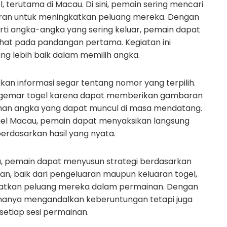
l, terutama di Macau. Di sini, pemain sering mencari
aran untuk meningkatkan peluang mereka. Dengan
rti angka-angka yang sering keluar, pemain dapat
lihat pada pandangan pertama. Kegiatan ini
 lebih baik dalam memilih angka.
kan informasi segar tentang nomor yang terpilih.
enggemar togel karena dapat memberikan gambaran
inan angka yang dapat muncul di masa mendatang.
togel Macau, pemain dapat menyaksikan langsung
erdasarkan hasil yang nyata.
 pemain dapat menyusun strategi berdasarkan
kan, baik dari pengeluaran maupun keluaran togel,
atkan peluang mereka dalam permainan. Dengan
k hanya mengandalkan keberuntungan tetapi juga
 setiap sesi permainan.