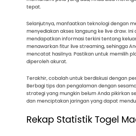
tepat.
Selanjutnya, manfaatkan teknologi dengan me
menyediakan akses langsung ke live draw. In
mendapatkan informasi terkini tentang keluar
menawarkan fitur live streaming, sehingga A
mencatat hasilnya. Pastikan untuk memilih p
diperoleh akurat.
Terakhir, cobalah untuk berdiskusi dengan p
Berbagi tips dan pengalaman dengan sesam
strategi yang mungkin belum Anda pikirkan se
dan menciptakan jaringan yang dapat menduk
Rekap Statistik Togel M