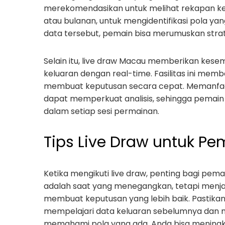
merekomendasikan untuk melihat rekapan kel
atau bulanan, untuk mengidentifikasi pola
data tersebut, pemain bisa merumuskan strat
Selain itu, live draw Macau memberikan kese
keluaran dengan real-time. Fasilitas ini m
membuat keputusan secara cepat. Memanfaatk
dapat memperkuat analisis, sehingga pemain 
dalam setiap sesi permainan.
Tips Live Draw untuk Pe
Ketika mengikuti live draw, penting bagi pem
adalah saat yang menegangkan, tetapi menj
membuat keputusan yang lebih baik. Pastik
mempelajari data keluaran sebelumnya dan 
memahami pola yang ada, Anda bisa mening