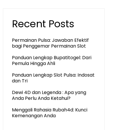
Recent Posts
Permainan Pulsa: Jawaban Efektif
bagi Penggemar Permainan Slot
Panduan Lengkap Bupatitogel: Dari
Pemula Hingga Ahli
Panduan Lengkap Slot Pulsa: Indosat
dan Tri
Dewi 4D dan Legenda : Apa yang
Anda Perlu Anda Ketahui?
Menggali Rahasia Rubah4d: Kunci
Kemenangan Anda