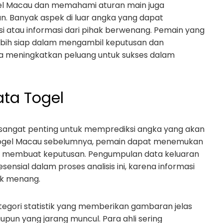
Togel Macau dan memahami aturan main juga
n. Banyak aspek di luar angka yang dapat
si atau informasi dari pihak berwenang. Pemain yang
 lebih siap dalam mengambil keputusan dan
ga meningkatkan peluang untuk sukses dalam
ata Togel
ta sangat penting untuk memprediksi angka yang akan
 togel Macau sebelumnya, pemain dapat menemukan
 membuat keputusan. Pengumpulan data keluaran
nsial dalam proses analisis ini, karena informasi
uk menang.
gori statistik yang memberikan gambaran jelas
un yang jarang muncul. Para ahli sering