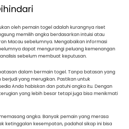
ihindari
ukan oleh pemain togel adalah kurangnya riset
sung memilih angka berdasarkan intuisi atau
ran Macau sebelumnya. Mengabaikan informasi
sebelumnya dapat mengurangi peluang kemenangan
an analisis sebelum membuat keputusan.
batasan dalam bermain togel. Tanpa batasan yang
 berjudi yang merugikan. Pastikan untuk
dia Anda habiskan dan patuhi angka itu. Dengan
i kerugian yang lebih besar tetapi juga bisa menikmati
at memasang angka. Banyak pemain yang merasa
k ketinggalan kesempatan, padahal sikap ini bisa