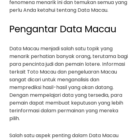
fenomena menarik ini dan temukan semua yang
perlu Anda ketahui tentang Data Macau.
Pengantar Data Macau
Data Macau menjadi salah satu topik yang
menarik perhatian banyak orang, terutama bagi
para pencinta judi dan pemain lotere. Informasi
terkait Toto Macau dan pengeluaran Macau
sangat dicari untuk menganalisis dan
memprediksi hasil-hasil yang akan datang.
Dengan mempelajari data yang tersedia, para
pemain dapat membuat keputusan yang lebih
terinformasi dalam permainan yang mereka
pilih.
Salah satu aspek penting dalam Data Macau