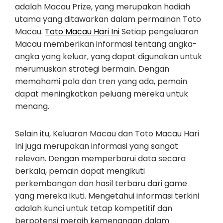
adalah Macau Prize, yang merupakan hadiah
utama yang ditawarkan dalam permainan Toto
Macau.
Toto Macau Hari Ini
Setiap pengeluaran
Macau memberikan informasi tentang angka-
angka yang keluar, yang dapat digunakan untuk
merumuskan strategi bermain. Dengan
memahami pola dan tren yang ada, pemain
dapat meningkatkan peluang mereka untuk
menang.
Selain itu, Keluaran Macau dan Toto Macau Hari
Ini juga merupakan informasi yang sangat
relevan. Dengan memperbarui data secara
berkala, pemain dapat mengikuti
perkembangan dan hasil terbaru dari game
yang mereka ikuti. Mengetahui informasi terkini
adalah kunci untuk tetap kompetitif dan
berpotensi meraih kemenangan dalam