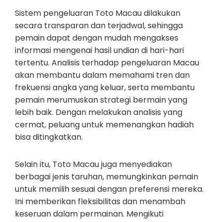
Sistem pengeluaran Toto Macau dilakukan
secara transparan dan terjadwal, sehingga
pemain dapat dengan mudah mengakses
informasi mengenai hasil undian di hari-hari
tertentu. Analisis terhadap pengeluaran Macau
akan membantu dalam memahami tren dan
frekuensi angka yang keluar, serta membantu
pemain merumuskan strategi bermain yang
lebih baik. Dengan melakukan analisis yang
cermat, peluang untuk memenangkan hadiah
bisa ditingkatkan.
Selain itu, Toto Macau juga menyediakan
berbagai jenis taruhan, memungkinkan pemain
untuk memilih sesuai dengan preferensi mereka.
Ini memberikan fleksibilitas dan menambah
keseruan dalam permainan. Mengikuti