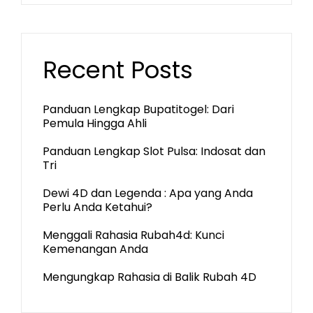
Recent Posts
Panduan Lengkap Bupatitogel: Dari
Pemula Hingga Ahli
Panduan Lengkap Slot Pulsa: Indosat dan
Tri
Dewi 4D dan Legenda : Apa yang Anda
Perlu Anda Ketahui?
Menggali Rahasia Rubah4d: Kunci
Kemenangan Anda
Mengungkap Rahasia di Balik Rubah 4D