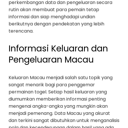
perkembangan data dan pengeluaran secara
rutin akan membuat para pemain tetap
informasi dan siap menghadapi undian
berikutnya dengan pendekatan yang lebih
terencana.
Informasi Keluaran dan
Pengeluaran Macau
Keluaran Macau menjadi salah satu topik yang
sangat menarik bagi para penggemar
permainan togel. Setiap hasil keluaran yang
diumumkan memberikan informasi penting
mengenai angka-angka yang mungkin akan
menjadi pemenang. Data Macau yang akurat
dan terkini sangat dibutuhkan untuk menganalisis
pola dan kecenderungan dalam hasil yang ada.