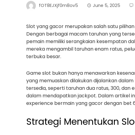
fOT8EJXjf0m8ov5
June 5, 2025
Slot yang gacor merupakan salah satu pilihan
Dengan berbagai macam taruhan yang tersedi
pemain memiliki serangkaian kesempatan da
mereka mengambil taruhan enam ratus, pelu
terbuka besar.
Game slot bukan hanya menawarkan kesenanga
yang memuaskan dilakukan dijalankan dalam 
tersedia, seperti taruhan dua ratus, 300, d
dalam mendapatkan jackpot. Dalam artikel i
experience bermain yang gacor dengan bet 60
Strategi Menentukan S