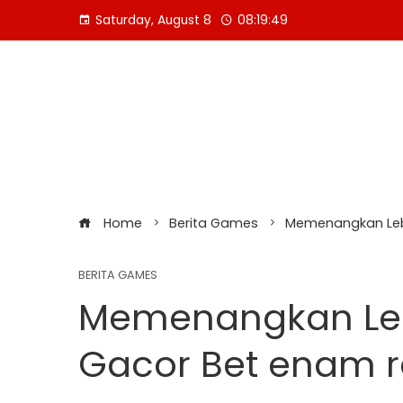
Skip
Saturday, August 8
08:19:49
to
content
Home
Berita Games
Memenangkan Lebi
BERITA GAMES
Memenangkan Lebi
Gacor Bet enam r