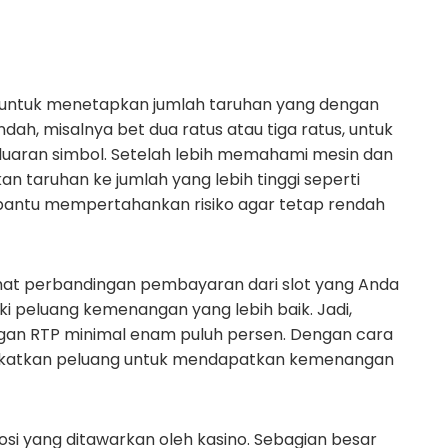
ng untuk menetapkan jumlah taruhan yang dengan
ah, misalnya bet dua ratus atau tiga ratus, untuk
aran simbol. Setelah lebih memahami mesin dan
n taruhan ke jumlah yang lebih tinggi seperti
bantu mempertahankan risiko agar tetap rendah
rmat perbandingan pembayaran dari slot yang Anda
ki peluang kemenangan yang lebih baik. Jadi,
gan RTP minimal enam puluh persen. Dengan cara
gkatkan peluang untuk mendapatkan kemenangan
 yang ditawarkan oleh kasino. Sebagian besar