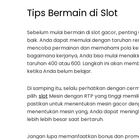
Tips Bermain di Slot
Sebelum mulai bermain di slot gacor, penti
baik. Anda dapat memulai dengan taruhan rend
mencoba permainan dan memahami pola kelu
bagaimana kerjanya, Anda bisa mulai menaikka
taruhan 400 atau 600. Langkah ini akan mem
ketika Anda belum belajar.
Di samping itu, selalu perhatikan dengan ce
pilih.
slot
Mesin dengan RTP yang tinggi memili
pastikan untuk menentukan mesin gacor den
menentukan mesin yang, Anda dapat menin
lebih lebih besar saat bertaruh.
Jangan lupa memanfaatkan bonus dan promosi