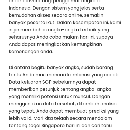
antara favorit bagi penggemar angka di
Indonesia. Dengan sistem yang jelas serta
kemudahan akses secara online, semakin
banyak peserta ikut. Dalam kesempatan ini, kami
ingin membahas angka-angka terbaik yang
seharusnya Anda coba malam hari ini, supaya
Anda dapat meningkatkan kemungkinan
kemenangan anda.
Di antara begitu banyak angka, sudah barang
tentu Anda mau mencari kombinasi yang cocok.
Data keluaran SGP sebelumnya dapat
memberikan petunjuk tentang angka-angka
yang memiliki potensi untuk muncul. Dengan
menggunakan data tersebut, ditambah analisis
yang tepat, Anda dapat membuat prediksi yang
lebih valid. Mari kita telaah secara mendalam
tentang togel Singapore hari ini dan cari tahu