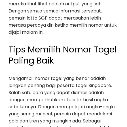
mereka lihat lihat adalah output yang sah.
Dengan semua semua informasi tersebut,
pemain lotto SGP dapat merasakan lebih
merasa percaya diri ketika memilih nomor untuk
dijajal malam ini.
Tips Memilih Nomor Togel
Paling Baik
Mengambil nomor togel yang benar adalah
langkah penting bagi peserta togel Singapore.
Salah satu cara yang dapat diambil adalah
dengan memperhatikan statistik hasil angka
sebelumnya. Dengan mempelajari angka-angka
yang sering muncul, pemain dapat mendalami
pola dan tren yang mungkin ada. Sebagai