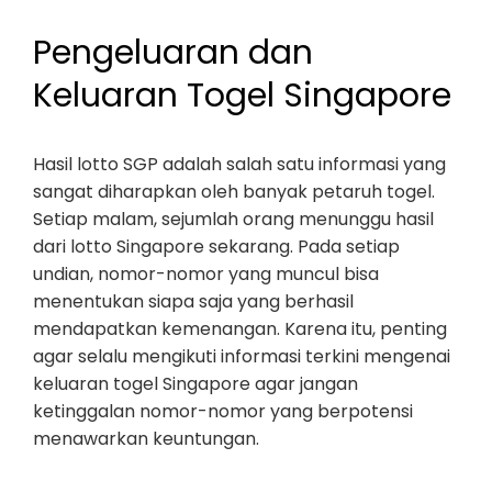
Pengeluaran dan
Keluaran Togel Singapore
Hasil lotto SGP adalah salah satu informasi yang
sangat diharapkan oleh banyak petaruh togel.
Setiap malam, sejumlah orang menunggu hasil
dari lotto Singapore sekarang. Pada setiap
undian, nomor-nomor yang muncul bisa
menentukan siapa saja yang berhasil
mendapatkan kemenangan. Karena itu, penting
agar selalu mengikuti informasi terkini mengenai
keluaran togel Singapore agar jangan
ketinggalan nomor-nomor yang berpotensi
menawarkan keuntungan.