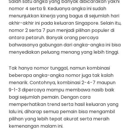
Salah satu angka yang banyak dibicarakan yakni
nomor 4 serta 9. Keduanya angka ini sudah
menunjukkan kinerja yang bagus di sejumlah hari
akhir-akhir ini pada keluaran Singapore. Selain itu,
nomor 2 serta 7 pun menjadi pilihan populer di
antara petaruh. Banyak orang percaya
bahwasanya gabungan dari angka-angka ini bisa
menyediakan peluang menang yang lebih tinggi.
Tak hanya nomor tunggal, namun kombinasi
beberapa angka-angka nomor juga tak kalah
menarik. Contohnya, kombinasi 2-4-7 maupun
9-1-3 dipercaya mampu membawa nasib baik
bagi sejumlah pemain. Dengan cara
memperhatikan trend serta hasil keluaran yang
lalu ini, diharap semua pemain bisa mengambil
pilihan yang lebih tepat akurat serta meraih
kemenangan malam ini.