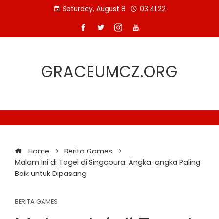
Skip
Saturday, August 8
03:41:23
to
content
GRACEUMCZ.ORG
Home
Berita Games
Malam Ini di Togel di Singapura: Angka-angka Paling
Baik untuk Dipasang
BERITA GAMES