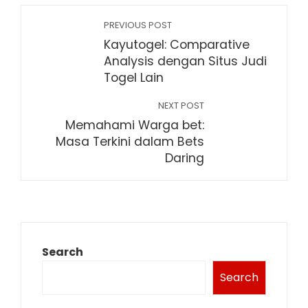
PREVIOUS POST
Kayutogel: Comparative
Analysis dengan Situs Judi
Togel Lain
NEXT POST
Memahami Warga bet:
Masa Terkini dalam Bets
Daring
Search
Search