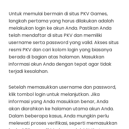
Untuk memulai bermain di situs PKV Games,
langkah pertama yang harus dilakukan adalah
melakukan login ke akun Anda. Pastikan Anda
telah mendaftar di situs PKV dan memiliki
username serta password yang valid. Akses situs
resmi PKV dan cari kolom login yang biasanya
berada di bagian atas halaman. Masukkan
informasi akun Anda dengan tepat agar tidak
terjadi kesalahan.
Setelah memasukkan username dan password,
klik tombol login untuk melanjutkan. Jika
informasi yang Anda masukkan benar, Anda
akan diarahkan ke halaman utama akun Anda.
Dalam beberapa kasus, Anda mungkin perlu
melewati proses verifikasi, seperti memasukkan