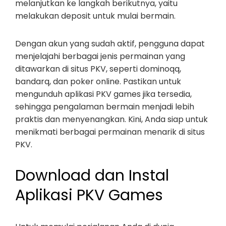
melanjutkan ke langkah berikutnya, yaitu
melakukan deposit untuk mulai bermain.
Dengan akun yang sudah aktif, pengguna dapat
menjelajahi berbagai jenis permainan yang
ditawarkan di situs PKV, seperti dominoqq,
bandarq, dan poker online. Pastikan untuk
mengunduh aplikasi PKV games jika tersedia,
sehingga pengalaman bermain menjadi lebih
praktis dan menyenangkan. Kini, Anda siap untuk
menikmati berbagai permainan menarik di situs
PKV.
Download dan Instal
Aplikasi PKV Games