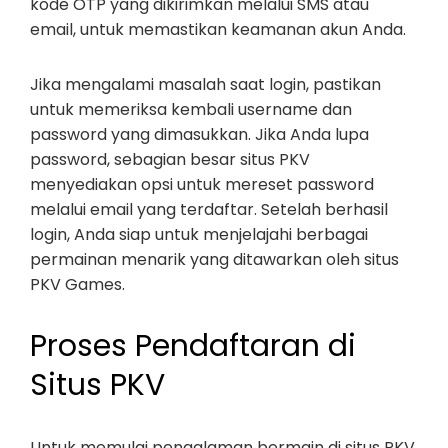
kode OTP yang dikirimkan melalui SMS atau
email, untuk memastikan keamanan akun Anda.
Jika mengalami masalah saat login, pastikan
untuk memeriksa kembali username dan
password yang dimasukkan. Jika Anda lupa
password, sebagian besar situs PKV
menyediakan opsi untuk mereset password
melalui email yang terdaftar. Setelah berhasil
login, Anda siap untuk menjelajahi berbagai
permainan menarik yang ditawarkan oleh situs
PKV Games.
Proses Pendaftaran di
Situs PKV
Untuk memulai pengalaman bermain di situs PKV,