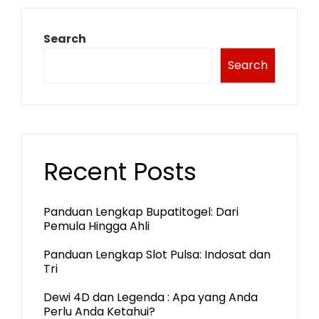
Search
Search
Recent Posts
Panduan Lengkap Bupatitogel: Dari
Pemula Hingga Ahli
Panduan Lengkap Slot Pulsa: Indosat dan
Tri
Dewi 4D dan Legenda : Apa yang Anda
Perlu Anda Ketahui?