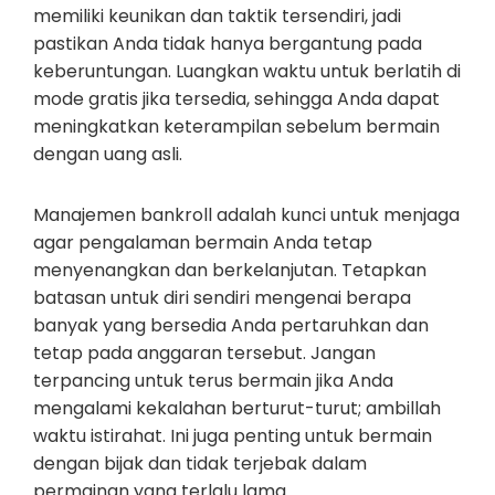
memiliki keunikan dan taktik tersendiri, jadi
pastikan Anda tidak hanya bergantung pada
keberuntungan. Luangkan waktu untuk berlatih di
mode gratis jika tersedia, sehingga Anda dapat
meningkatkan keterampilan sebelum bermain
dengan uang asli.
Manajemen bankroll adalah kunci untuk menjaga
agar pengalaman bermain Anda tetap
menyenangkan dan berkelanjutan. Tetapkan
batasan untuk diri sendiri mengenai berapa
banyak yang bersedia Anda pertaruhkan dan
tetap pada anggaran tersebut. Jangan
terpancing untuk terus bermain jika Anda
mengalami kekalahan berturut-turut; ambillah
waktu istirahat. Ini juga penting untuk bermain
dengan bijak dan tidak terjebak dalam
permainan yang terlalu lama.