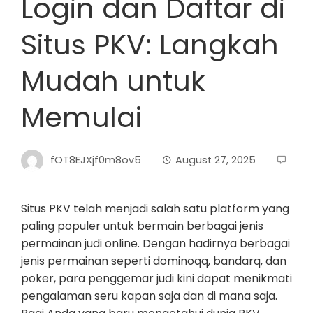
Login dan Daftar di
Situs PKV: Langkah
Mudah untuk
Memulai
fOT8EJXjf0m8ov5
August 27, 2025
Situs PKV telah menjadi salah satu platform yang
paling populer untuk bermain berbagai jenis
permainan judi online. Dengan hadirnya berbagai
jenis permainan seperti dominoqq, bandarq, dan
poker, para penggemar judi kini dapat menikmati
pengalaman seru kapan saja dan di mana saja.