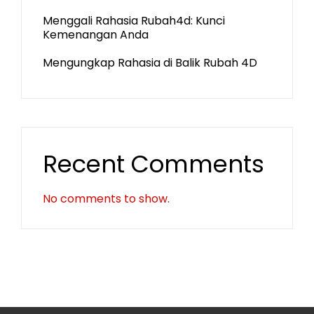
Menggali Rahasia Rubah4d: Kunci
Kemenangan Anda
Mengungkap Rahasia di Balik Rubah 4D
Recent Comments
No comments to show.