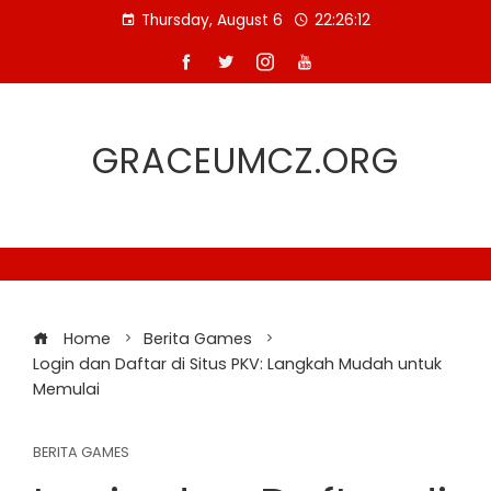
Skip
Thursday, August 6
22:26:12
to
content
GRACEUMCZ.ORG
Home
Berita Games
Login dan Daftar di Situs PKV: Langkah Mudah untuk
Memulai
BERITA GAMES