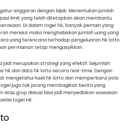
ngatur anggaran dengan bijak. Menentukan jumlah
paui limit yang telah ditetapkan akan membantu
perasaan. Di dalam togel hk, banyak pemain yang
ntaran mereka maka menghabiskan jumlah uang yang
Cara yang terencana terhadap pengeluaran hk lotto
an permainan tetap mengasyikkan.
 jadi merupakan strategi yang efektif. Sejumlah
w hk dan data hk lotto secara real-time. Dengan
at mengetahui hasil hk lotto dan memperbarui pola
 togel juga tak jarang membagikan berita yang
 atau grup diskusi bisa jadi menyediakan wawasan
tisi togel HK.
tto