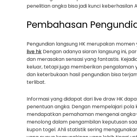
penelitian angka bisa jadi kunci keberhasilan 
Pembahasan Pengundia
Pengundian langsung HK merupakan momen yan
live hk
Dengan adanya siaran langsung ini, par
dan merasakan sensasi yang fantastis. Kejad
keluar, tetapi juga memberikan pengalaman ya
dan keterbukaan hasil pengundian bisa terja
terlibat.
Informasi yang didapat dari live draw HK dap
penentuan angka. Dengan mempelajari pola ke
mendapatkan pemahaman mengenai angka-ang
menolong dalam pengambilan keputusan saa
kupon togel. Ahli statistik sering menggunaka