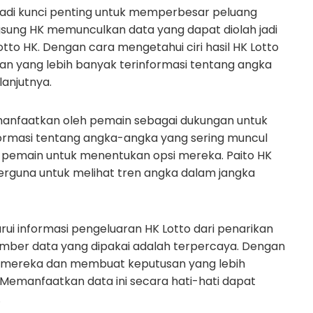
enjadi kunci penting untuk memperbesar peluang
ngsung HK memunculkan data yang dapat diolah jadi
to HK. Dengan cara mengetahui ciri hasil HK Lotto
lan yang lebih banyak terinformasi tentang angka
anjutnya.
 dimanfaatkan oleh pemain sebagai dukungan untuk
ormasi tentang angka-angka yang sering muncul
t pemain untuk menentukan opsi mereka. Paito HK
erguna untuk melihat tren angka dalam jangka
ui informasi pengeluaran HK Lotto dari penarikan
mber data yang dipakai adalah terpercaya. Dengan
k mereka dan membuat keputusan yang lebih
 Memanfaatkan data ini secara hati-hati dapat
.