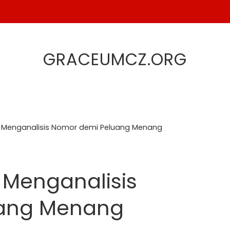
GRACEUMCZ.ORG
K: Menganalisis Nomor demi Peluang Menang
: Menganalisis
uang Menang