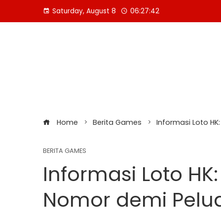
Skip
Saturday, August 8
06:27:42
to
content
Home
Berita Games
Informasi Loto H
BERITA GAMES
Informasi Loto HK
Nomor demi Pel