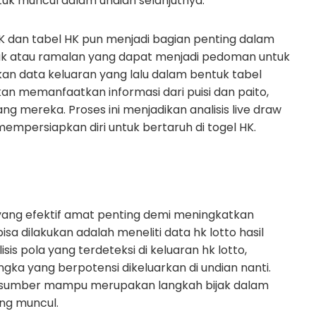
tuk muncul dalam undian selanjutnya.
K dan tabel HK pun menjadi bagian penting dalam
unjuk atau ramalan yang dapat menjadi pedoman untuk
kan data keluaran yang lalu dalam bentuk tabel
 memanfaatkan informasi dari puisi dan paito,
mereka. Proses ini menjadikan analisis live draw
empersiapkan diri untuk bertaruh di togel HK.
 yang efektif amat penting demi meningkatkan
a dilakukan adalah meneliti data hk lotto hasil
s pola yang terdeteksi di keluaran hk lotto,
ka yang berpotensi dikeluarkan di undian nanti.
i sumber mampu merupakan langkah bijak dalam
ing muncul.