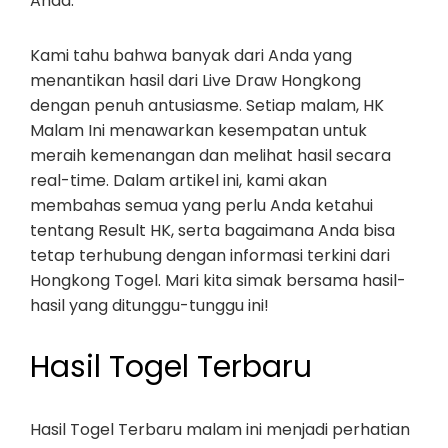
Anda.
Kami tahu bahwa banyak dari Anda yang
menantikan hasil dari Live Draw Hongkong
dengan penuh antusiasme. Setiap malam, HK
Malam Ini menawarkan kesempatan untuk
meraih kemenangan dan melihat hasil secara
real-time. Dalam artikel ini, kami akan
membahas semua yang perlu Anda ketahui
tentang Result HK, serta bagaimana Anda bisa
tetap terhubung dengan informasi terkini dari
Hongkong Togel. Mari kita simak bersama hasil-
hasil yang ditunggu-tunggu ini!
Hasil Togel Terbaru
Hasil Togel Terbaru malam ini menjadi perhatian