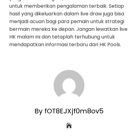
untuk memberikan pengalaman terbaik. Setiap
hasil yang dikeluarkan dalam live draw juga bisa
menjadi acuan bagi para pemain untuk strategi
bermain mereka ke depan. Jangan lewatkan live
HK malam ini dan tetaplah terhubung untuk
mendapatkan informasi terbaru dari HK Pools.
By fOT8EJXjf0m8ov5