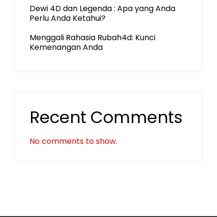
Dewi 4D dan Legenda : Apa yang Anda
Perlu Anda Ketahui?
Menggali Rahasia Rubah4d: Kunci
Kemenangan Anda
Recent Comments
No comments to show.