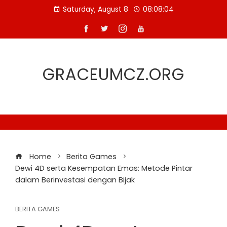
Skip
Saturday, August 8
08:08:05
to
content
GRACEUMCZ.ORG
Home
Berita Games
Dewi 4D serta Kesempatan Emas: Metode Pintar
dalam Berinvestasi dengan Bijak
BERITA GAMES