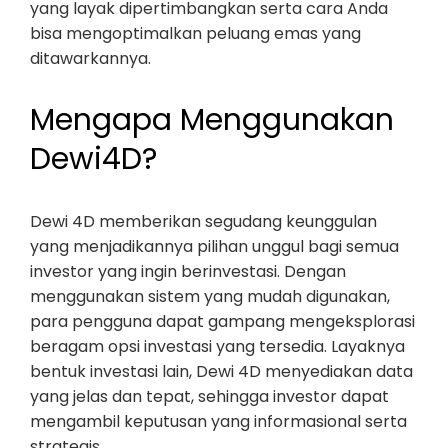
yang layak dipertimbangkan serta cara Anda
bisa mengoptimalkan peluang emas yang
ditawarkannya.
Mengapa Menggunakan
Dewi4D?
Dewi 4D memberikan segudang keunggulan
yang menjadikannya pilihan unggul bagi semua
investor yang ingin berinvestasi. Dengan
menggunakan sistem yang mudah digunakan,
para pengguna dapat gampang mengeksplorasi
beragam opsi investasi yang tersedia. Layaknya
bentuk investasi lain, Dewi 4D menyediakan data
yang jelas dan tepat, sehingga investor dapat
mengambil keputusan yang informasional serta
strategis.