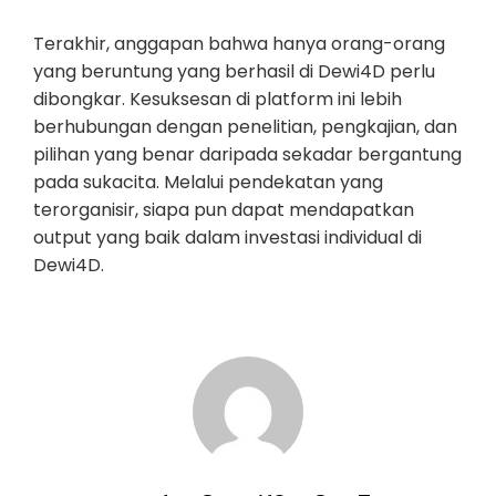
Terakhir, anggapan bahwa hanya orang-orang
yang beruntung yang berhasil di Dewi4D perlu
dibongkar. Kesuksesan di platform ini lebih
berhubungan dengan penelitian, pengkajian, dan
pilihan yang benar daripada sekadar bergantung
pada sukacita. Melalui pendekatan yang
terorganisir, siapa pun dapat mendapatkan
output yang baik dalam investasi individual di
Dewi4D.