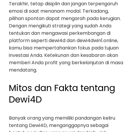
Terakhir, tetap disiplin dan jangan terpengaruh
emosi di saat menanam modal. Terkadang,
pilihan spontan dapat mengarah pada kerugian.
Dengan mengikuti strategi yang sudah Anda
tentukan dan mengawasi perkembangan di
platform seperti dewi4d dan dewi4dwin1.online,
kamu bisa mempertahankan fokus pada tujuan
investasi Anda. Ketekunan dan kesabaran akan
memberi Anda profit yang berkelanjutan di masa
mendatang.
Mitos dan Fakta tentang
Dewi4D
Banyak orang yang memiliki pandangan keliru
tentang Dewi4D, menganggapnya sebagai