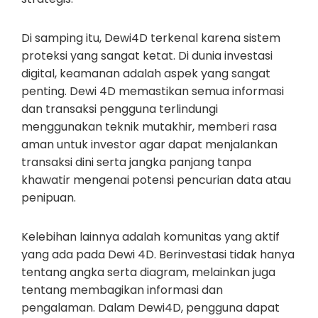
Di samping itu, Dewi4D terkenal karena sistem
proteksi yang sangat ketat. Di dunia investasi
digital, keamanan adalah aspek yang sangat
penting. Dewi 4D memastikan semua informasi
dan transaksi pengguna terlindungi
menggunakan teknik mutakhir, memberi rasa
aman untuk investor agar dapat menjalankan
transaksi dini serta jangka panjang tanpa
khawatir mengenai potensi pencurian data atau
penipuan.
Kelebihan lainnya adalah komunitas yang aktif
yang ada pada Dewi 4D. Berinvestasi tidak hanya
tentang angka serta diagram, melainkan juga
tentang membagikan informasi dan
pengalaman. Dalam Dewi4D, pengguna dapat