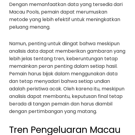
Dengan memanfaatkan data yang tersedia dari
Macau Pools, pemain dapat merumuskan
metode yang lebih efektif untuk meningkatkan
peluang menang.
Namun, penting untuk diingat bahwa meskipun
analisis data dapat memberikan gambaran yang
lebih jelas tentang tren, keberuntungan tetap
memainkan peran penting dalam setiap hasil.
Pemain harus bijak dalam menggunakan data
dan tetap menyadari bahwa setiap undian
adalah peristiwa acak. Oleh karena itu, meskipun
analisis dapat membantu, keputusan final tetap
berada di tangan pemain dan harus diambil
dengan pertimbangan yang matang.
Tren Pengeluaran Macau