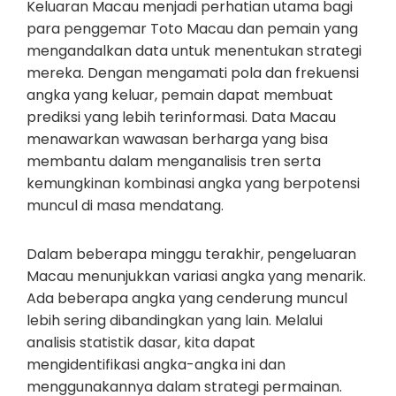
Keluaran Macau menjadi perhatian utama bagi
para penggemar Toto Macau dan pemain yang
mengandalkan data untuk menentukan strategi
mereka. Dengan mengamati pola dan frekuensi
angka yang keluar, pemain dapat membuat
prediksi yang lebih terinformasi. Data Macau
menawarkan wawasan berharga yang bisa
membantu dalam menganalisis tren serta
kemungkinan kombinasi angka yang berpotensi
muncul di masa mendatang.
Dalam beberapa minggu terakhir, pengeluaran
Macau menunjukkan variasi angka yang menarik.
Ada beberapa angka yang cenderung muncul
lebih sering dibandingkan yang lain. Melalui
analisis statistik dasar, kita dapat
mengidentifikasi angka-angka ini dan
menggunakannya dalam strategi permainan.