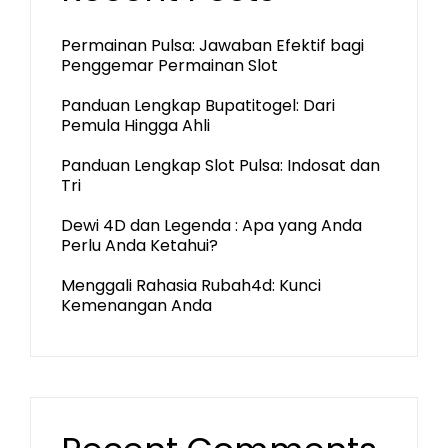
Permainan Pulsa: Jawaban Efektif bagi
Penggemar Permainan Slot
Panduan Lengkap Bupatitogel: Dari
Pemula Hingga Ahli
Panduan Lengkap Slot Pulsa: Indosat dan
Tri
Dewi 4D dan Legenda : Apa yang Anda
Perlu Anda Ketahui?
Menggali Rahasia Rubah4d: Kunci
Kemenangan Anda